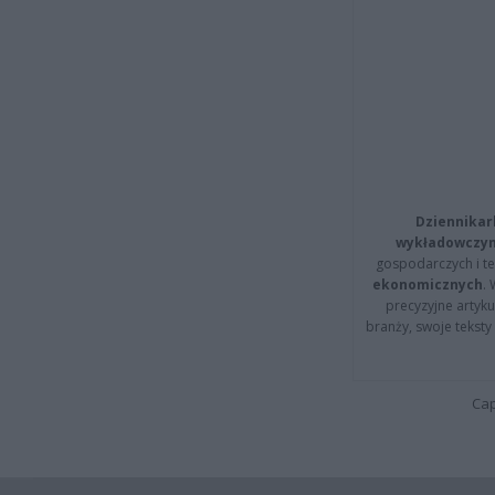
Dziennikar
wykładowczyn
gospodarczych i t
ekonomicznych
.
precyzyjne artyku
branży, swoje tekst
Cap