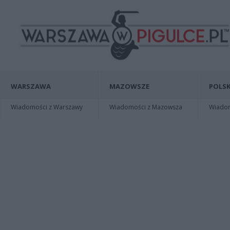
WARSZAWA
MAZOWSZE
POLSK
Wiadomości z Warszawy
Wiadomości z Mazowsza
Wiadomo