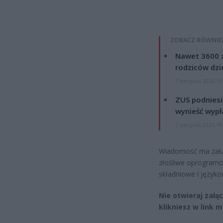
ZOBACZ RÓWNIE
Nawet 3600 z
rodziców dzie
7 sierpnia 2026 19
ZUS podniesie
wynieść wypł
7 sierpnia 2026 19
Wiadomość ma załąc
złośliwe oprogramo
składniowe i języko
Nie otwieraj załąc
klikniesz w link 