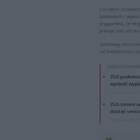
Cel takich oszukań
bankowych i wykorz
przypomina, że bezp
pracuje nad udosko
Zachowaj ostrożnoś
od świadomości i c
ZOBACZ RÓWNIE
ZUS podniesie
wynieść wypł
7 sierpnia 2026 19
ZUS zmieni w
dostać senio
7 sierpnia 2026 13