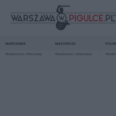
WARSZAWA
MAZOWSZE
POLSK
Wiadomości z Warszawy
Wiadomości z Mazowsza
Wiadomo