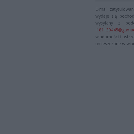
E-mail zatytułowan
wydaje się pochodz
wysyłany z pod
I181130445@gamad
wiadomości i ostrze
umieszczone w wia