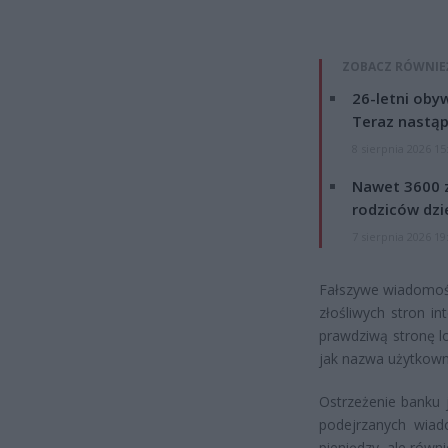
ZOBACZ RÓWNIE
26-letni obyw
Teraz nastąp
8 sierpnia 2026 15
Nawet 3600 z
rodziców dzie
7 sierpnia 2026 19
Fałszywe wiadomości
złośliwych stron i
prawdziwą stronę 
jak nazwa użytkowni
Ostrzeżenie banku j
podejrzanych wiado
pieniędzy, ale rów