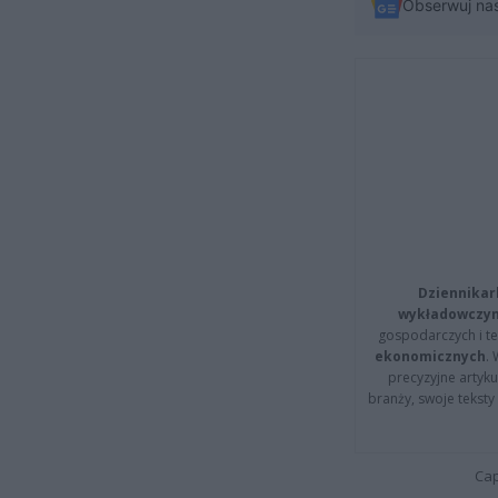
Obserwuj na
Dziennikar
wykładowczyn
gospodarczych i t
ekonomicznych
.
precyzyjne artyku
branży, swoje tekst
Cap