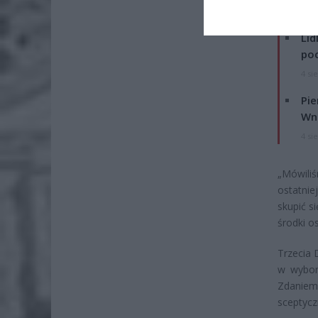
ZOBA
Lid
po
4 si
Pie
Wni
4 si
„Mówili
ostatni
skupić s
środki o
Trzecia 
w wybora
Zdaniem 
sceptycz