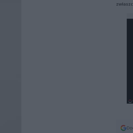
zwłaszc
Dod