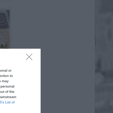
sonal or
ection to
ou may
 personal
out of the
 downstream
B’s List of