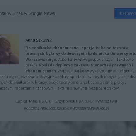
bserwuj nas w Google News
Obser
Anna Szkutnik
Dziennikarka ekonomiczna i specjalistka od tekstów
prawnych, była wykładowczyni akademicka Uniwersytet
Warszawskiego.
Autorka newsów gospodarczych i tekstów o
prawie.
Posiada dyplom z zakresu tłumaczeń prawnych i
ekonomicznych
. Warsztat naukowy wykorzystuje w codziennej
redakcyjnej, tworząc precyzyjne artykuły oparte na twardych danych. Jako jedna
znych dziennikarek w branży, swoje teksty opiera na bezpośredniej pracy z
nicznymi raportami finansowymi i aktami prawnymi, bez pośredników.
Capital Media S.C. ul. Grzybowska 87, 00-844 Warszawa
Kontakt z redakcją: Kontakt@warszawawpigulce.pl