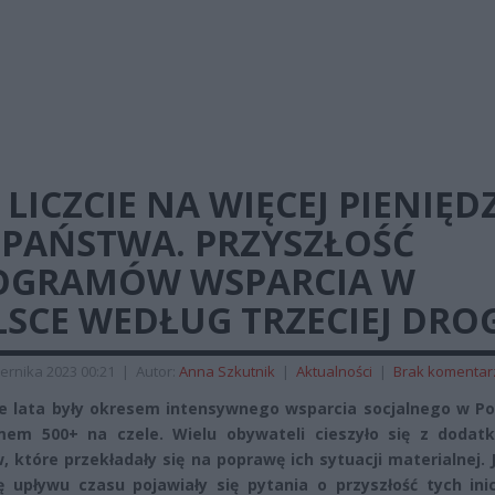
 LICZCIE NA WIĘCEJ PIENIĘD
 PAŃSTWA. PRZYSZŁOŚĆ
OGRAMÓW WSPARCIA W
SCE WEDŁUG TRZECIEJ DRO
ernika 2023 00:21
|
Autor:
Anna Szkutnik
|
Aktualności
|
Brak komentar
e lata były okresem intensywnego wsparcia socjalnego w Pol
mem 500+ na czele. Wielu obywateli cieszyło się z dodat
, które przekładały się na poprawę ich sytuacji materialnej.
 upływu czasu pojawiały się pytania o przyszłość tych inic