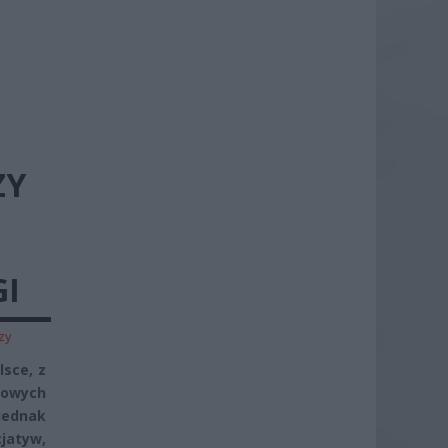
ZY
GI
zy
sce, z
kowych
 Jednak
jatyw,