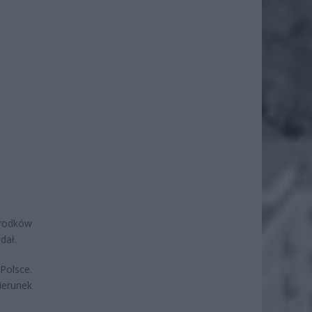
rodków
dał.
Polsce.
ierunek