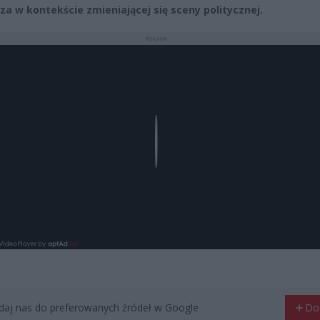
za w kontekście zmieniającej się sceny politycznej.
REKLAMA
Play
aj nas do preferowanych źródeł w Google
Do