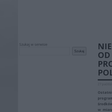
NIE
Szukaj w serwisie
Szukaj
OD
PR
POL
27 paździ
Ostatni
progra
środków
w miarę