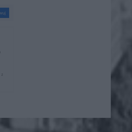
wuj
u
 z