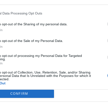
Fot. Pixabay
obosko, wiceprzewodniczący Polski 2050, partii, która stała się drug
l Data Processing Opt Outs
ządzie, odniósł się do tej kwestii w radiu RMF FM. Jego wypowi
ia wątpliwości co do przyszłego kierunku polityki socjalnej w Polsce.
o opt-out of the Sharing of my personal data.
In
o opt-out of the Sale of my Personal Data.
In
to opt-out of processing my Personal Data for Targeted
ing.
In
ad
o opt-out of Collection, Use, Retention, Sale, and/or Sharing
ersonal Data that Is Unrelated with the Purposes for which it
lected.
Out
CONFIRM