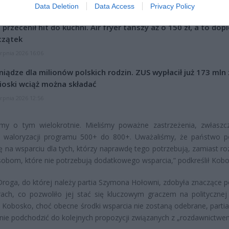
Data Deletion
Data Access
Privacy Policy
CZ RÓWNIEŻ:
l przecenił hit do kuchni. Air fryer tańszy aż o 150 zł, a to dop
czątek
erpnia 2026 16:06
niądze dla milionów polskich rodzin. ZUS wypłacił już 173 mln z
oski wciąż można składać
erpnia 2026 12:56
śmy o tym wielokrotnie. Mieliśmy poważne zastrzeżenia, zwłaszc
ej waloryzacji programu 500+ do 800+. Uważaliśmy, że państwo 
ię na wsparciu dla tych, którzy naprawdę tego potrzebują, zamiast r
sobom, które nie potrzebują dodatkowego wsparcia,” podkreślił Kobo
Droga, do której należy partia Szymona Hołowni, zdobyła znaczące p
ch, co pozwoliło jej stać się kluczowym graczem na politycznej 
Kobosko, choć obecne środki wsparcia nie zostaną odebrane, partia
nie podchodzić do kolejnych propozycji związanych z „rozdawnictwe