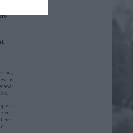
iero
ł.
za przy
powinno
ozdawać
sko.
oparcie
arenie.
 będzie
m”.