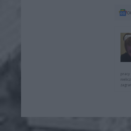
O
pracy 
nielic
zagra