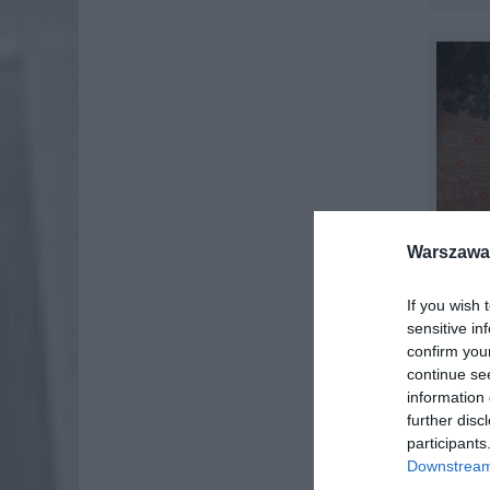
Warszawa 
If you wish 
sensitive in
confirm you
continue se
information 
further disc
participants
Downstream 