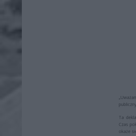
„Uważam
publiczn
Ta dekla
Czas pok
okaże si