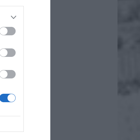
ą siłą w
edź nie