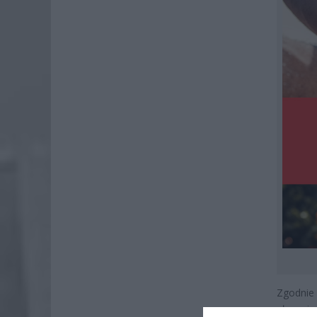
Zgodnie 
płacenia