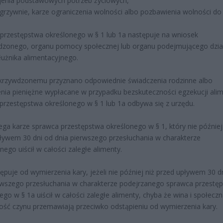
jenia podstawowych potrzeb życiowych,
grzywnie, karze ograniczenia wolności albo pozbawienia wolności do l
 przestępstwa określonego w § 1 lub 1a następuje na wniosek
dzonego, organu pomocy społecznej lub organu podejmującego dzia
użnika alimentacyjnego.
okrzywdzonemu przyznano odpowiednie świadczenia rodzinne albo
nia pieniężne wypłacane w przypadku bezskuteczności egzekucji ali
 przestępstwa określonego w § 1 lub 1a odbywa się z urzędu.
ega karze sprawca przestępstwa określonego w § 1, który nie później
ływem 30 dni od dnia pierwszego przesłuchania w charakterze
nego uiścił w całości zaległe alimenty.
ępuje od wymierzenia kary, jeżeli nie później niż przed upływem 30 d
rwszego przesłuchania w charakterze podejrzanego sprawca przestę
ego w § 1a uiścił w całości zaległe alimenty, chyba że wina i społecz
ość czynu przemawiają przeciwko odstąpieniu od wymierzenia kary.