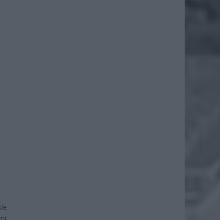
kle
mi