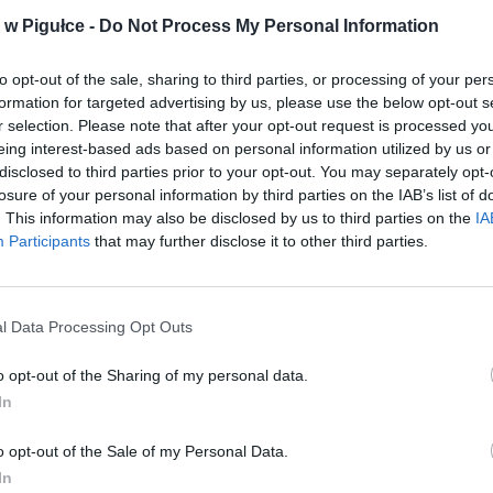
ać różne formy, w zależności od okoliczności sprawy i decyzji sądu.
w Pigułce -
Do Not Process My Personal Information
to opt-out of the sale, sharing to third parties, or processing of your per
formation for targeted advertising by us, please use the below opt-out s
r selection. Please note that after your opt-out request is processed y
eing interest-based ads based on personal information utilized by us or
disclosed to third parties prior to your opt-out. You may separately opt-
losure of your personal information by third parties on the IAB’s list of
ad
. This information may also be disclosed by us to third parties on the
IA
Participants
that may further disclose it to other third parties.
l Data Processing Opt Outs
o opt-out of the Sharing of my personal data.
In
CZ RÓWNIEŻ:
o opt-out of the Sale of my Personal Data.
l przecenił hit do kuchni. Air fryer tańszy aż o 150 zł, a to dop
czątek
In