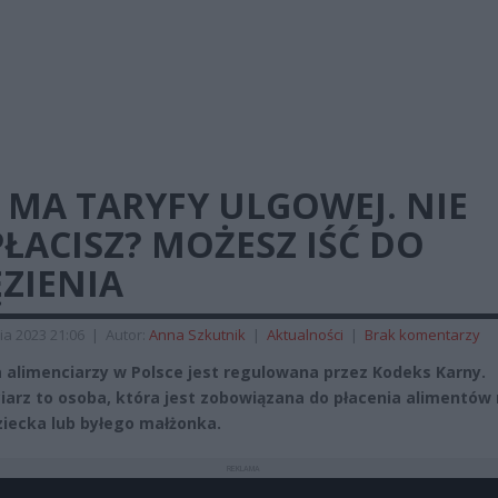
 MA TARYFY ULGOWEJ. NIE
ŁACISZ? MOŻESZ IŚĆ DO
ZIENIA
ia 2023 21:06
|
Autor:
Anna Szkutnik
|
Aktualności
|
Brak komentarzy
a alimenciarzy w Polsce jest regulowana przez Kodeks Karny.
iarz to osoba, która jest zobowiązana do płacenia alimentów
ziecka lub byłego małżonka.
REKLAMA