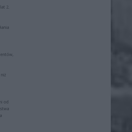
at 2.
łania
mentów,
 niż
ni od
pstwa
na