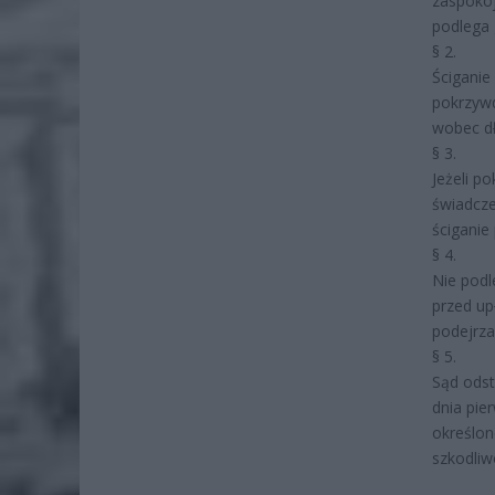
zaspoko
podlega 
§ 2.
Ściganie
pokrzyw
wobec dł
§ 3.
Jeżeli p
świadcze
ściganie
§ 4.
Nie podl
przed up
podejrza
§ 5.
Sąd odst
dnia pie
określon
szkodliw