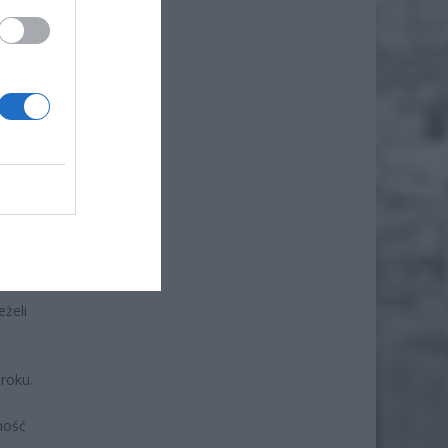
ł.
żeli
roku.
ność