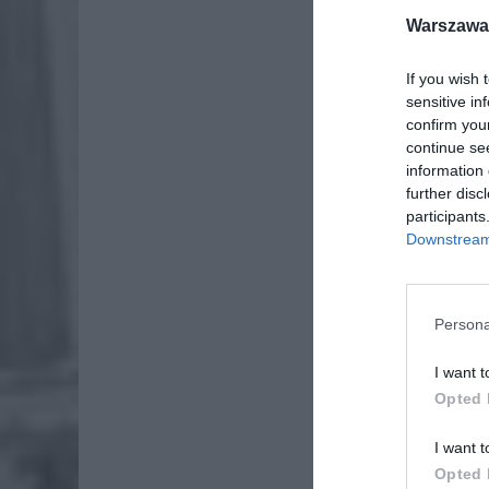
przybier
Warszawa 
If you wish 
sensitive in
confirm you
continue se
information 
further disc
participants
Downstream 
Persona
I want t
Opted 
ZOBA
I want t
Lid
po
Opted 