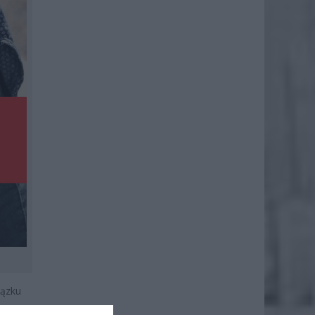
iązku