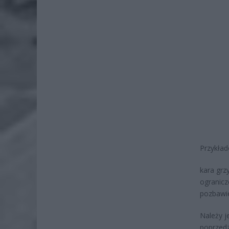
Przykład
kara grz
ogranicz
pozbawie
Należy j
poprzedz