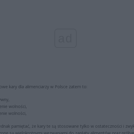
ad
owe kary dla alimenciarzy w Polsce zatem to:
ywny,
enie wolności,
nie wolności,
ednak pamiętać, że kary te są stosowane tylko w ostateczności i zwy
one są wielokrotnymi wezwaniami do zapłaty alimentów oraz próba