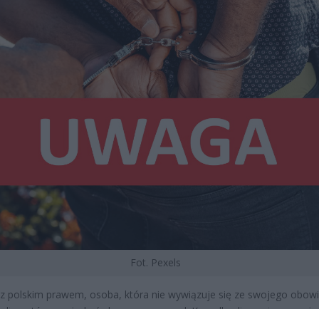
Fot. Pexels
z polskim prawem, osoba, która nie wywiązuje się ze swojego obow
 alimentów, może być ukarana przez sąd. Kara dla alimenciarzy może