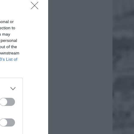
sonal or
ection to
ou may
 personal
out of the
 downstream
B’s List of
iero