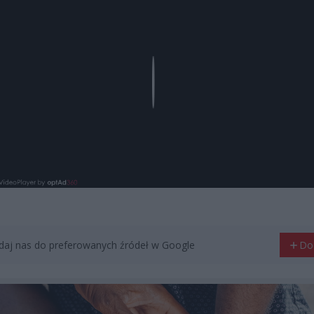
Play
aj nas do preferowanych źródeł w Google
Do