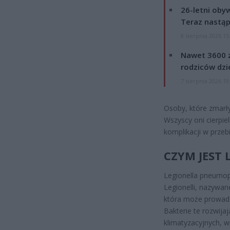
26-letni obyw
Teraz nastąp
8 sierpnia 2026 15
Nawet 3600 z
rodziców dzie
7 sierpnia 2026 19
Osoby, które zmarły
Wszyscy oni cierpiel
komplikacji w przeb
CZYM JEST 
Legionella pneumop
Legionelli, nazywan
która może prowadzi
Bakterie te rozwij
klimatyzacyjnych, 