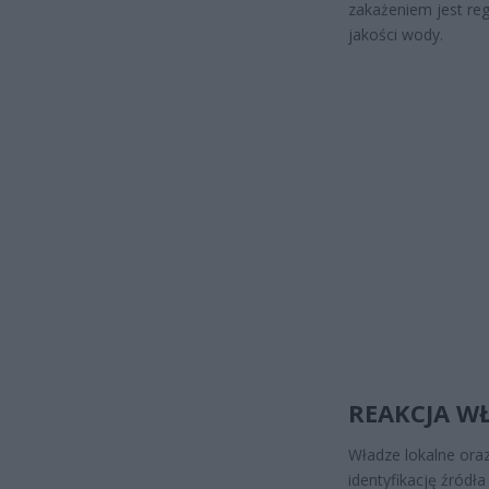
zakażeniem jest re
jakości wody.
REAKCJA W
Władze lokalne oraz
identyfikację źródł