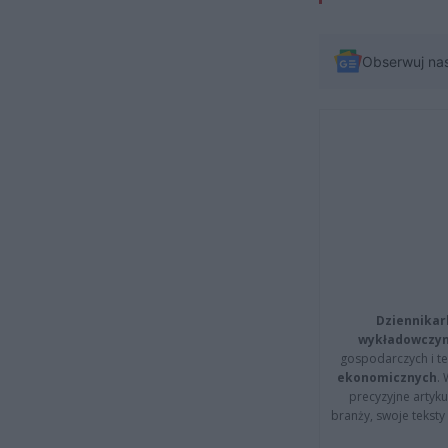
Obserwuj na
Dziennikar
wykładowczyn
gospodarczych i t
ekonomicznych
.
precyzyjne artyku
branży, swoje tekst