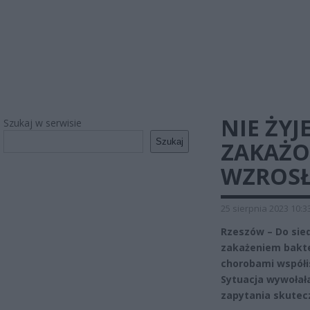
NIE ŻY
Szukaj w serwisie
Szukaj
ZAKAŻO
WZROSŁ
25 sierpnia 2023 10:3
Rzeszów – Do sie
zakażeniem bakter
chorobami współi
Sytuacja wywołał
zapytania skutec