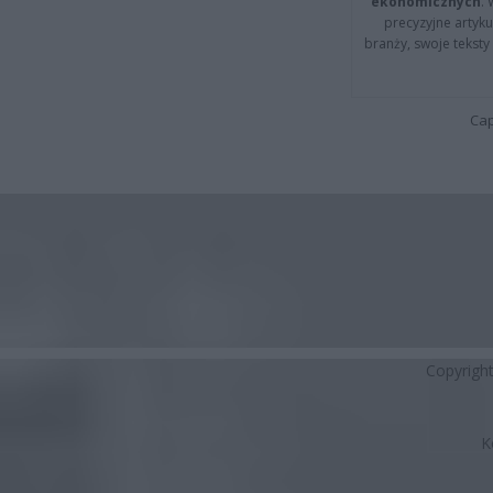
ekonomicznych
.
precyzyjne artyku
branży, swoje tekst
Cap
Copyrigh
K