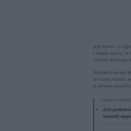
Jego śmierć to ogro
i świata sportu. W
rodzinie zmarłego,
Składamy wyrazy głę
w rozwój miasta, w
w pamięci wszystkich
ZOBACZ RÓWNIE
ZUS podniesie
wynieść wypł
7 sierpnia 2026 19