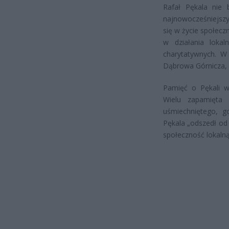
Rafał Pękala nie b
najnowocześniejszy
się w życie społecz
w działania lokal
charytatywnych. W
Dąbrowa Górnicza, 
Pamięć o Pękali w
Wielu zapamięta 
uśmiechniętego, g
Pękala „odszedł od
społeczność lokaln