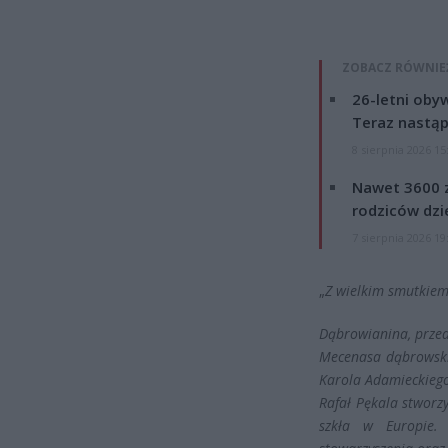
ZOBACZ RÓWNIE
26-letni obyw
Teraz nastąp
8 sierpnia 2026 15
Nawet 3600 z
rodziców dzie
7 sierpnia 2026 19
„
Z wielkim smutkiem
Dąbrowianina, przeds
Mecenasa dąbrowskie
Karola Adamieckieg
Rafał Pękala stworz
szkła w Europie. 