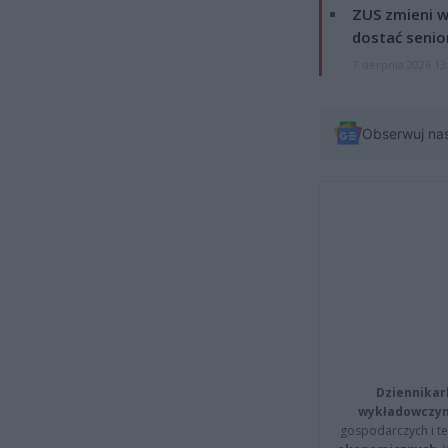
ZUS zmieni w
dostać senio
7 sierpnia 2026 13
Obserwuj na
Dziennikar
wykładowczyn
gospodarczych i t