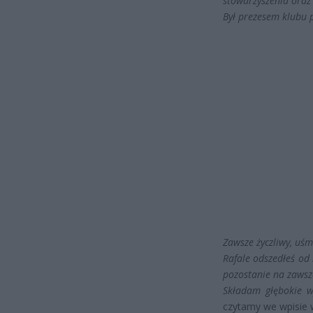
stowarzyszenia oraz
Był prezesem klubu 
Zawsze życzliwy, uśm
Rafale odszedłeś od 
pozostanie na zawsz
Składam głębokie wy
czytamy we wpisie 