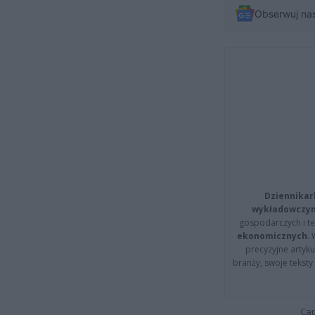
Obserwuj na
Dziennikar
wykładowczyn
gospodarczych i t
ekonomicznych
.
precyzyjne artyku
branży, swoje tekst
Cap