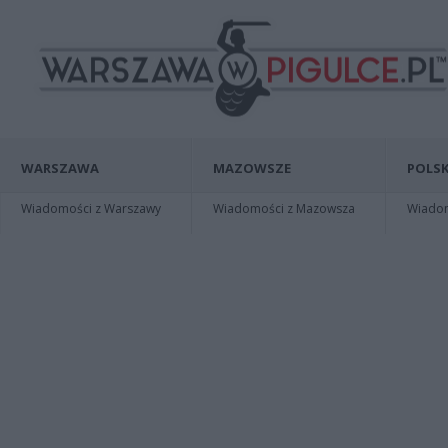
WARSZAWA
MAZOWSZE
POLSK
Wiadomości z Warszawy
Wiadomości z Mazowsza
Wiadomo