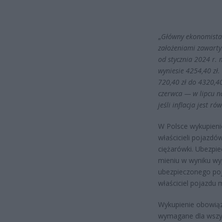
„
Główny ekonomista F
założeniami zawart
od stycznia 2024 r.
wyniesie 4254,40 zł.
720,40 zł do 4320,4
czerwca — w lipcu n
jeśli inflacja jest r
W Polsce wykupienie
właścicieli pojazd
ciężarówki. Ubezpi
mieniu w wyniku wy
ubezpieczonego po
właściciel pojazdu
Wykupienie obowiąz
wymagane dla wszys