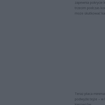
zapewnia pokrycie 
trzecim podczas ko
może skutkować kar
Teraz płaca minimal
podwyżki tejże – w l
kierowców.