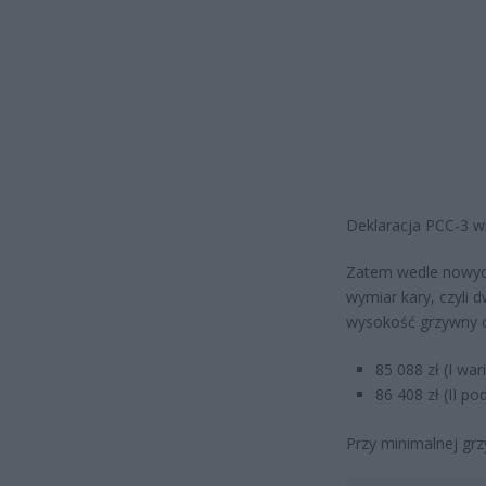
Deklaracja PCC-3 w
Zatem wedle nowyc
wymiar kary, czyli
wysokość grzywny o
85 088 zł (I wa
86 408 zł (II po
Przy minimalnej grz