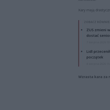
Kary mają drastyczn
ZOBACZ RÓWNIE
ZUS zmieni w
dostać senio
7 sierpnia 2026 13
Lidl przeceni
początek
4 sierpnia 2026 16
Wzrasta kara za n