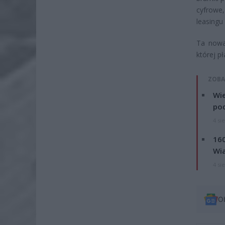
cyfrowe,
leasingu
Ta nowa
której p
ZOBA
Wie
po
4 si
160
Wi
4 si
O