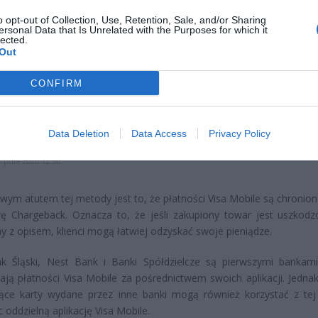
o opt-out of Collection, Use, Retention, Sale, and/or Sharing
ersonal Data that Is Unrelated with the Purposes for which it
lected.
CZ RÓWNIEŻ:
Out
l przecenił hit do kuchni. Air fryer tańszy aż o 150 zł, a to dop
czątek
CONFIRM
erpnia 2026 16:06
niądze dla milionów polskich rodzin. ZUS wypłacił już 173 mln z
Data Deletion
Data Access
Privacy Policy
oski wciąż można składać
erpnia 2026 12:56
ym atutem tej metody jest to, że płatności Visa Mobile są chronion
ę Chargeback. Oznacza to, że jeśli zakupiony towar jest uszkodz
y z opisem, klienci mogą łatwiej odzyskać swoje pieniądze.
k Śląski, Nest Bank i Banki Spółdzielcze są pierwszymi bankami
ają płatności Visa Mobile za pośrednictwem swoich aplikacji. Jedna
ące karty wydane przez inne banki mogą również korzystać z tej 
c oddzielną aplikację Visa Mobile.