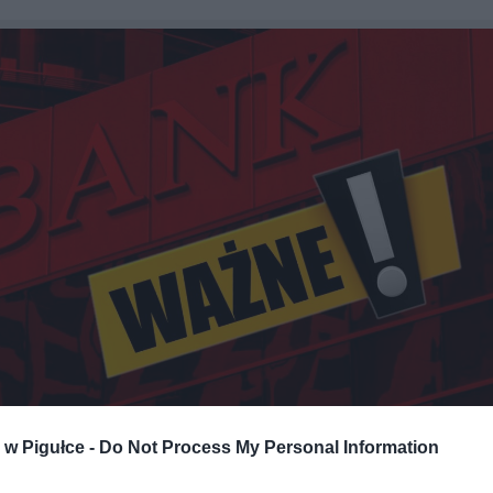
Fot. Shutterstock / Warszawa w Pigułce
w Pigułce -
Do Not Process My Personal Information
ile to bezprzewodowe rozwiązanie do płatności, które pozwala klie