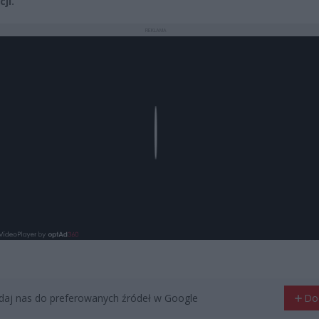
ji.
REKLAMA
Play
aj nas do preferowanych źródeł w Google
Do