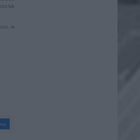
ści lub
ości, w
wuj