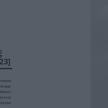
Ę
23]
ennymi
dzając
lienci
rzystać
zeństwo