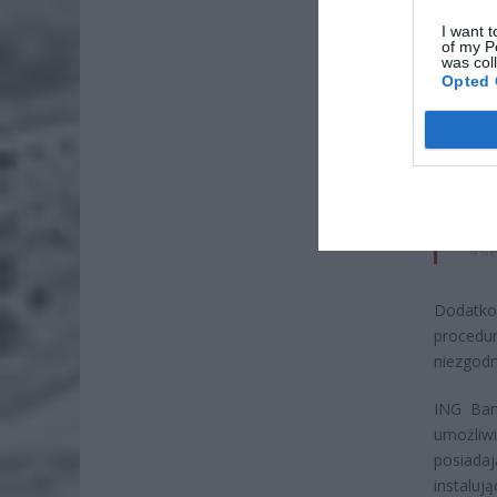
I want t
of my P
was col
ZOBA
Opted 
Lid
po
4 si
Pie
Wni
4 si
Dodatkow
procedur
niezgodn
ING Ban
umożliwi
posiadaj
instalują