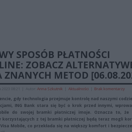
WY SPOSÓB PŁATNOŚCI
LINE: ZOBACZ ALTERNATYW
 ZNANYCH METOD [06.08.20
a 2023 08:21
|
Autor:
Anna Szkutnik
|
Aktualności
|
Brak komentarzy
cie, gdy technologia przejmuje kontrolę nad naszymi codzi
cjami, ING Bank stara się być o krok przed innymi, wprowa
bile do swojej bramki płatniczej imoje. Oznacza to, że k
 korzystających z tej bramki płatniczej będą teraz mogli ko
 Visa Mobile, co przekłada się na większy komfort i bezpiec