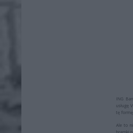
ING Ban
usługę V
tę formę
Ale to n
bramki p