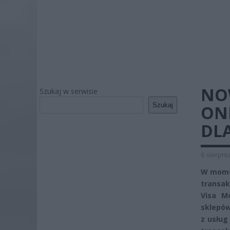
NO
Szukaj w serwisie
Szukaj
ON
DLA
6 sierpni
W momen
transak
Visa Mo
sklepów
z usług