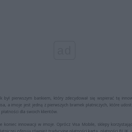
ad
k był pierwszym bankiem, który zdecydował się wspierać tę inno
isa, a imoje jest jedną z pierwszych bramek płatniczych, które udost
 płatności dla swoich klientów.
ie koniec innowacji w imoje. Oprócz Visa Mobile, sklepy korzystając
łatniczej oferują również tradycyjne płatności kartą, płatności BLIK, 