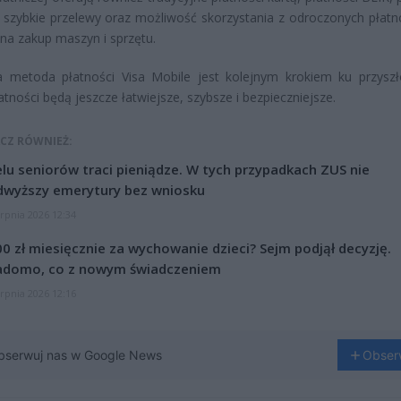
 szybkie przelewy oraz możliwość skorzystania z odroczonych płatno
 na zakup maszyn i sprzętu.
 metoda płatności Visa Mobile jest kolejnym krokiem ku przyszł
łatności będą jeszcze łatwiejsze, szybsze i bezpieczniejsze.
CZ RÓWNIEŻ:
lu seniorów traci pieniądze. W tych przypadkach ZUS nie
dwyższy emerytury bez wniosku
erpnia 2026 12:34
0 zł miesięcznie za wychowanie dzieci? Sejm podjął decyzję.
adomo, co z nowym świadczeniem
erpnia 2026 12:16
bserwuj nas w Google News
Obser