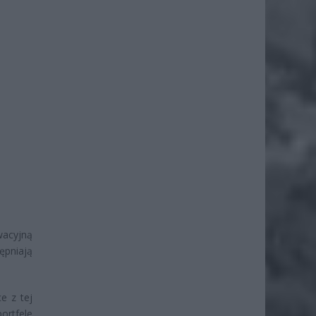
wacyjną
ępniają
e z tej
portfele