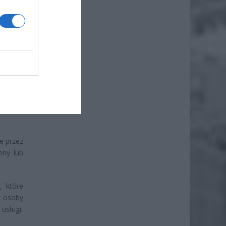
iero
ł.
e przez
ony lub
, które
k osoby
usługi,