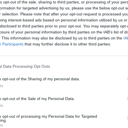
to opt-out of the sale, sharing to third parties, or processing of your per
i bezpieczne transakcje bez konieczności wpisywania danych karty, ta
formation for targeted advertising by us, please use the below opt-out s
ności, kod CVV, imię i nazwisko właściciela oraz numer karty. W 
r selection. Please note that after your opt-out request is processed y
odaje jedynie swój numer telefonu, potwierdza płatność w aplikacji 
eing interest-based ads based on personal information utilized by us or
co przyspiesza cały proces płatności. Co więcej, sklep nie prze
disclosed to third parties prior to your opt-out. You may separately opt-
informacji dotyczących karty klienta – wszystkie te dane są przet
losure of your personal information by third parties on the IAB’s list of
. This information may also be disclosed by us to third parties on the
IA
e przez organizację płatniczą Visa.
Participants
that may further disclose it to other third parties.
l Data Processing Opt Outs
o opt-out of the Sharing of my personal data.
In
ad
o opt-out of the Sale of my Personal Data.
In
to opt-out of processing my Personal Data for Targeted
ing.
In