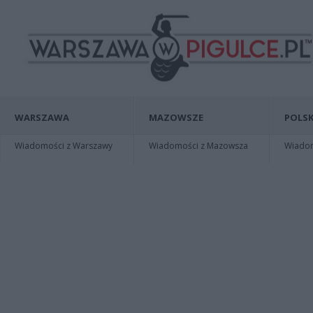
WARSZAWA
MAZOWSZE
POLSK
Wiadomości z Warszawy
Wiadomości z Mazowsza
Wiadomo