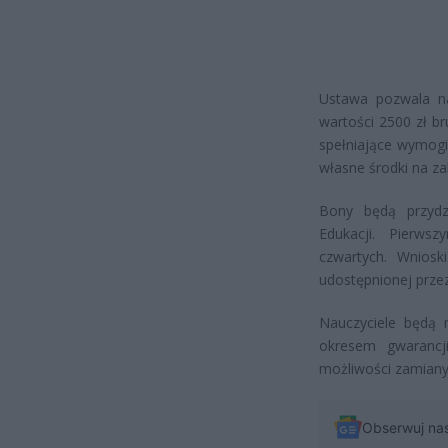
Ustawa pozwala na
wartości 2500 zł b
spełniające wymogi
własne środki na z
Bony będą przydzie
Edukacji. Pierws
czwartych. Wnios
udostępnionej przez
Nauczyciele będą m
okresem gwarancj
możliwości zamian
Obserwuj na