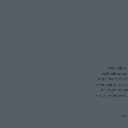
Dziennikar
wykładowczyn
gospodarczych i t
ekonomicznych
.
precyzyjne artyku
branży, swoje tekst
Cap