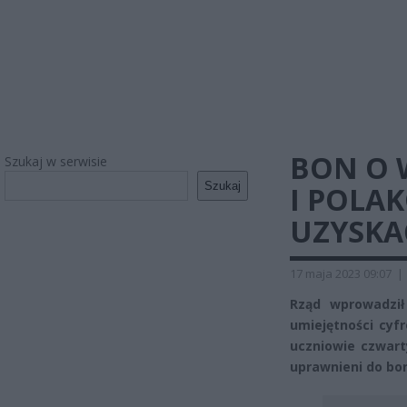
BON O 
Szukaj w serwisie
Szukaj
I POLAK
UZYSKA
17 maja 2023 09:07
|
Rząd wprowadził
umiejętności cyfr
uczniowie czwart
uprawnieni do bo