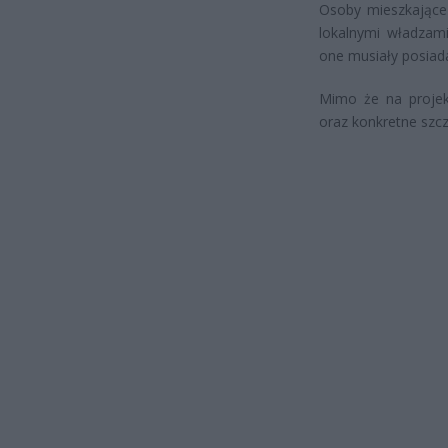
Osoby mieszkające
lokalnymi władzam
one musiały posiadać
Mimo że na projek
oraz konkretne szc