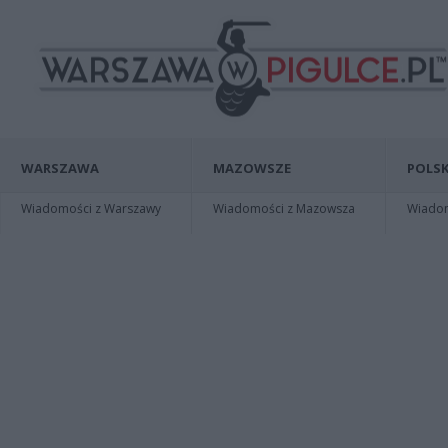
WARSZAWA
MAZOWSZE
POLSK
Wiadomości z Warszawy
Wiadomości z Mazowsza
Wiadomo