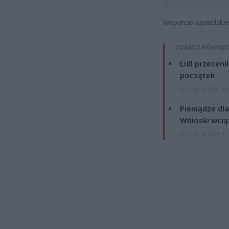
Wsparcie sąsiedzki
ZOBACZ RÓWNIE
Lidl przeceni
początek
4 sierpnia 2026 16
Pieniądze dla
Wnioski wcią
4 sierpnia 2026 12