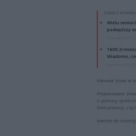
ZOBACZ RÓWNIE
Wielu senior
podwyższy e
4 sierpnia 2026 12
1600 zł mies
Wiadomo, co
4 sierpnia 2026 12
Kierunek zmian w u
Proponowane zmian
o pomocy społeczne
form pomocy, z tą r
Kwestie do rozstrzy