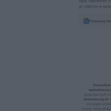
będą odpowiedzi na
jej odbiorze w społ
Obserwuj na
Dziennikar
wykładowczyn
gospodarczych i t
ekonomicznych
.
precyzyjne artyku
branży, swoje tekst