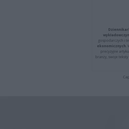
Dziennikar
wykładowczyn
gospodarczych i t
ekonomicznych
.
precyzyjne artyku
branży, swoje tekst
Cap