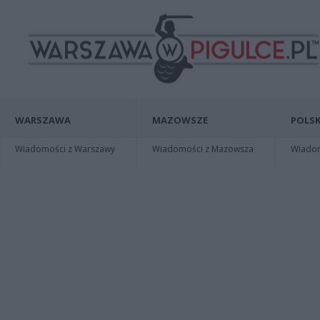
WARSZAWA
MAZOWSZE
POLSK
Wiadomości z Warszawy
Wiadomości z Mazowsza
Wiadomo