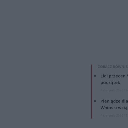
ZOBACZ RÓWNIE
Lidl przeceni
początek
4 sierpnia 2026 16
Pieniądze dla
Wnioski wcią
4 sierpnia 2026 12