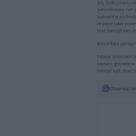
Gdy funkcjonariusze
zainstalowany tam 
budowlane pochodzą
że piece takie powi
oraz nałożyli kary 
Areszt/kara pienięż
Palenie śmieciami s
zapłacić grzywnę w
nałożyć sąd. Straż 
Obserwuj na