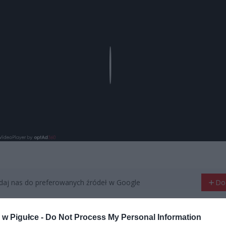
Play
aj nas do preferowanych źródeł w Google
Do
w Pigułce -
Do Not Process My Personal Information