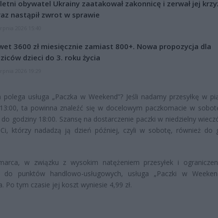
letni obywatel Ukrainy zaatakował zakonnicę i zerwał jej krzy
az nastąpił zwrot w sprawie
erpnia 2026 15:40
et 3600 zł miesięcznie zamiast 800+. Nowa propozycja dla
ziców dzieci do 3. roku życia
erpnia 2026 19:29
 polega usługa „Paczka w Weekend”? Jeśli nadamy przesyłkę w pi
 13:00, ta powinna znaleźć się w docelowym paczkomacie w sobot
ę do godziny 18:00. Szansę na dostarczenie paczki w niedzielny wiecz
Ci, którzy nadadzą ją dzień później, czyli w sobotę, również do 
arca, w związku z wysokim natężeniem przesyłek i ogranicze
e do punktów handlowo-usługowych, usługa „Paczki w Weekend
 Po tym czasie jej koszt wyniesie 4,99 zł.