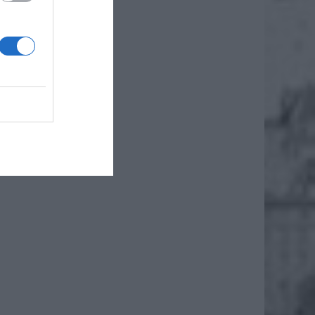
zaczęli
a się w