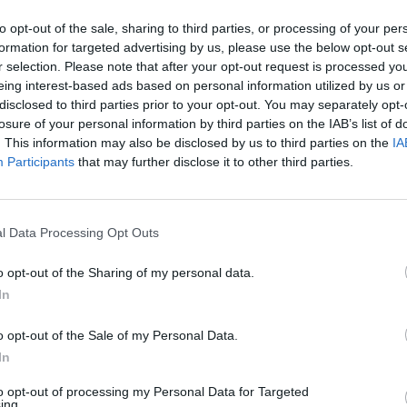
to opt-out of the sale, sharing to third parties, or processing of your per
formation for targeted advertising by us, please use the below opt-out s
r selection. Please note that after your opt-out request is processed y
eing interest-based ads based on personal information utilized by us or
disclosed to third parties prior to your opt-out. You may separately opt-
losure of your personal information by third parties on the IAB’s list of
. This information may also be disclosed by us to third parties on the
IA
Participants
that may further disclose it to other third parties.
l Data Processing Opt Outs
o opt-out of the Sharing of my personal data.
In
o opt-out of the Sale of my Personal Data.
Fot. Warszawa w Pigułce
In
to opt-out of processing my Personal Data for Targeted
ieszenie realizacji nowego pomysłu InPost tłumaczy wz
ing.