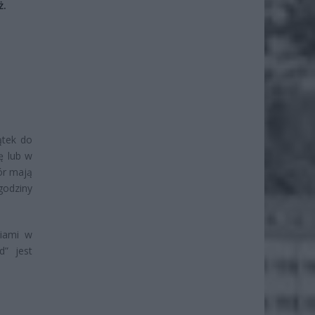
ż.
ątek do
ę lub w
ór mają
godziny
niami w
” jest