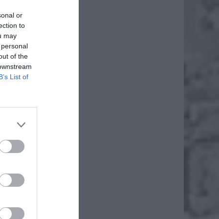
sonal or
ection to
ou may
 personal
out of the
 downstream
B’s List of
możoną