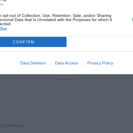
ością paczkomatów w ostatnim czasie. Jak dodaje, klienci lawinowo 
In
ć produkty z opcją dostawy do paczkomatu, w momencie pojawieni
o opt-out of Collection, Use, Retention, Sale, and/or Sharing
oronawirusa.
ersonal Data that Is Unrelated with the Purposes for which it
lected.
Out
CONFIRM
Data Deletion
Data Access
Privacy Policy
ad
CZ RÓWNIEŻ: