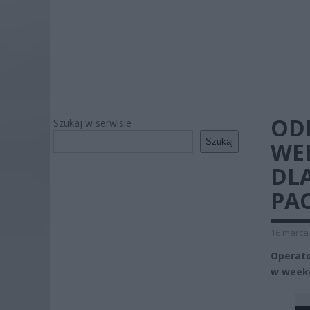
OD
Szukaj w serwisie
Szukaj
WE
DL
PA
16 marca 
Operato
w weeke