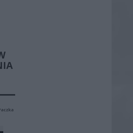
W
NIA
Paczka