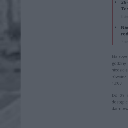
26-
Ter
8 si
Naw
rod
7 si
Na czym
godziny
niedziel
również 
13:00.
Do 29 m
dostępi
darmowa.