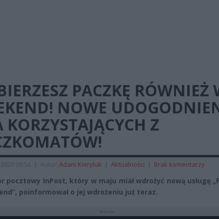
BIERZESZ PACZKĘ RÓWNIEŻ 
EKEND! NOWE UDOGODNIE
A KORZYSTAJĄCYCH Z
CZKOMATÓW!
2020 09:56
|
Autor:
Adam Kieryluk
|
Aktualności
|
Brak komentarzy
r pocztowy InPost, który w maju miał wdrożyć nową usługę „
nd”, poinformował o jej wdrożeniu już teraz.
REKLAMA