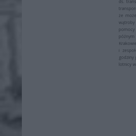
ds. tra
transpor
że może
wątroby 
pomocy 
późnym w
Krakowie
i zespo
godziny 
lotnicy w