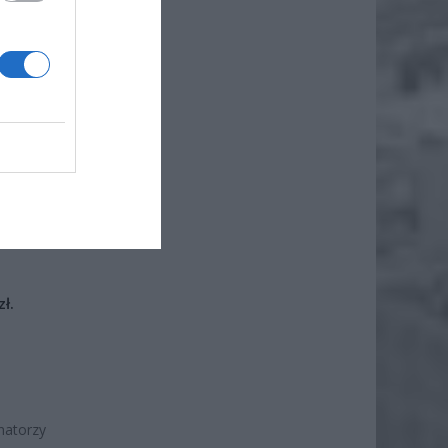
iero
ł.
natorzy