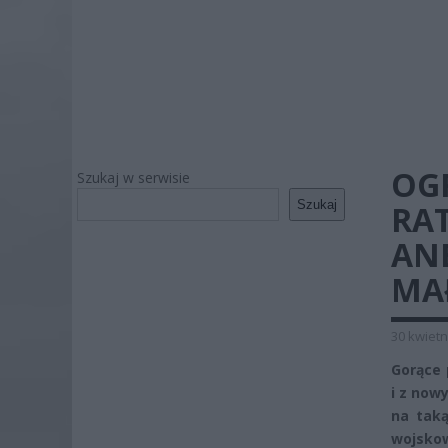
OG
Szukaj w serwisie
Szukaj
RA
ANE
MA
30 kwietn
Gorące 
i z now
na taką
wojskow