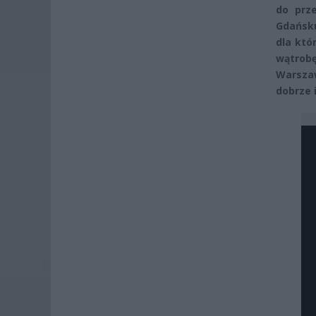
do prz
Gdańsku
dla któ
wątrob
Warsza
dobrze 