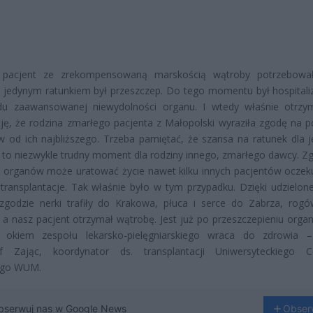
pacjent ze zrekompensowaną marskością wątroby potrzebował 
 jedynym ratunkiem był przeszczep. Do tego momentu był hospital
u zaawansowanej niewydolności organu. I wtedy właśnie otrzy
ję, że rodzina zmarłego pacjenta z Małopolski wyraziła zgodę na p
 od ich najbliższego. Trzeba pamiętać, że szansa na ratunek dla 
 to niezwykle trudny moment dla rodziny innego, zmarłego dawcy. Z
 organów może uratować życie nawet kilku innych pacjentów oczek
 transplantacje. Tak właśnie było w tym przypadku. Dzięki udzielone
 zgodzie nerki trafiły do Krakowa, płuca i serce do Zabrza, rog
 a nasz pacjent otrzymał wątrobę. Jest już po przeszczepieniu organ
 okiem zespołu lekarsko-pielęgniarskiego wraca do zdrowia 
of Zając, koordynator ds. transplantacji Uniwersyteckiego 
nego WUM.
bserwuj nas w Google News
Obser