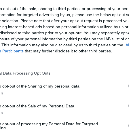
to opt-out of the sale, sharing to third parties, or processing of your per
formation for targeted advertising by us, please use the below opt-out s
r selection. Please note that after your opt-out request is processed y
Fot. Policja.pl
eing interest-based ads based on personal information utilized by us or
disclosed to third parties prior to your opt-out. You may separately opt-
ę wchodzi ludzkie życie, pora dnia jest bez znaczenia. Kilkadziesiąt
losure of your personal information by third parties on the IAB’s list of
.: kardiochirurdzy, anestezjolodzy, instrumentariuszki, pielęgniarki, 
. This information may also be disclosed by us to third parties on the
IA
k, a nieraz także lotnicy, pod okiem koordynator
Participants
that may further disclose it to other third parties.
ntacjiwspółpracują ze sobą, by wszystko przebiegło zgodnie z plane
o klucz. Jak pokazują poprzednie akcje, to właśnie od zaangażowa
odpowiedniego skoordynowania działań zależy powodzenie kolejnych
l Data Processing Opt Outs
o opt-out of the Sharing of my personal data.
In
o opt-out of the Sale of my Personal Data.
In
to opt-out of processing my Personal Data for Targeted
ad
ing.