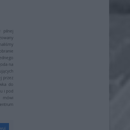
pilnej
izowany
maliśmy
obranie
jednego
goda na
ujących
j przez
ówka do
u i pod
– mówi
Centrum
wuj