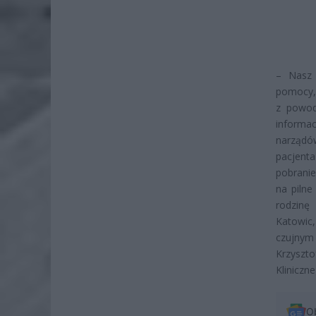
– Nasz 
pomocy,
z powod
informac
narządów
pacjenta
pobranie
na pilne
rodzinę
Katowic,
czujnym
Krzyszt
Klinicz
O