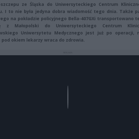
eszczepu ze Śląska do Uniwersyteckiego Centrum Klinicz
. I to nie była jedyna dobra wiadomość tego dnia. Także pa
rego na pokładzie policyjnego Bella-407GXi transportowano t
ę z Małopolski do Uniwersyteckiego Centrum Klini
wskiego Uniwersytetu Medycznego jest już po operacji, 
i pod okiem lekarzy wraca do zdrowia.
REKLAMA
Play