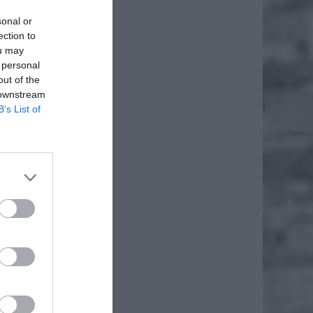
sonal or
ection to
ou may
 personal
out of the
 osób, w
 downstream
kierowcy
B’s List of
a ds.
m. Siła
nia tej
 takich