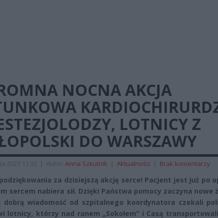
ROMNA NOCNA AKCJA
TUNKOWA KARDIOCHIRURDZ
STEZJOLODZY, LOTNICY Z
ŁOPOLSKI DO WARSZAWY
ia 2023 11:32
|
Autor:
Anna Szkutnik
|
Aktualności
|
Brak komentarzy
podziękowania za dzisiejszą akcję serce! Pacjent jest już po o
ym sercem nabiera sił. Dzięki Państwa pomocy zaczyna nowe ż
 dobrą wiadomość od szpitalnego koordynatora czekali polic
i lotnicy, którzy nad ranem „Sokołem” i Casą transportowal