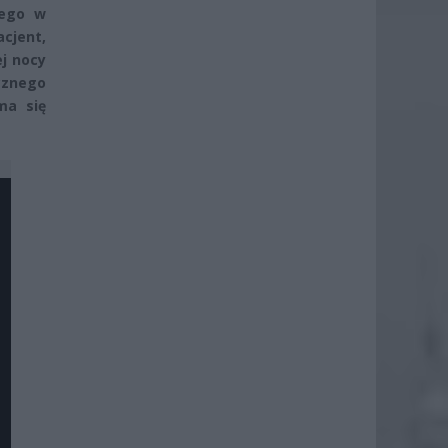
nego w
cjent,
ej nocy
cznego
ma się