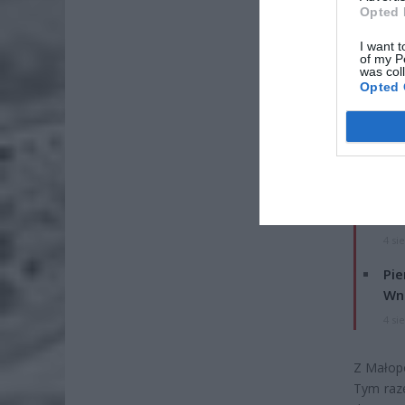
Opted 
I want t
of my P
was col
Opted 
ZOBA
Lid
po
4 si
Pie
Wni
4 si
Z Małop
Tym raze