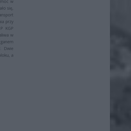
pomoc w
ło się,
ansport
ia przy
GSP KGP
aliwa w
organem
y. Dwie
loku, a