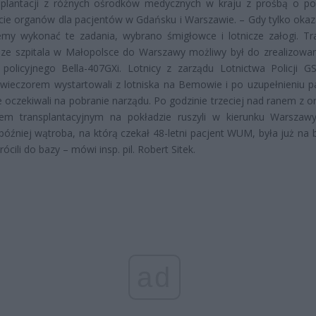
nsplantacji z różnych ośrodków medycznych w kraju z prośbą o 
cie organów dla pacjentów w Gdańsku i Warszawie. – Gdy tylko okaza
my wykonać te zadania, wybrano śmigłowce i lotnicze załogi. Tr
ze szpitala w Małopolsce do Warszawy możliwy był do zrealizowan
policyjnego Bella-407GXi. Lotnicy z zarządu Lotnictwa Policji 
ieczorem wystartowali z lotniska na Bemowie i po uzupełnieniu p
 oczekiwali na pobranie narządu. Po godzinie trzeciej nad ranem z 
łem transplantacyjnym na pokładzie ruszyli w kierunku Warszaw
później wątroba, na którą czekał 48-letni pacjent WUM, była już na b
rócili do bazy – mówi insp. pil. Robert Sitek.
ad