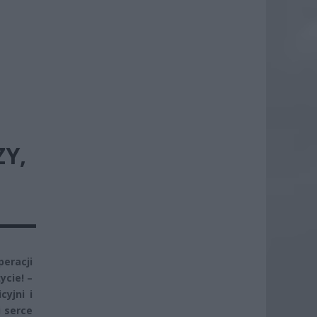
Y,
peracji
ycie! –
yjni i
i serce