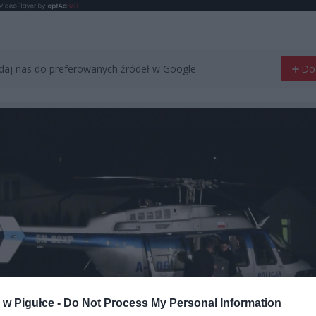
aj nas do preferowanych źródeł w Google
Do
w Pigułce -
Do Not Process My Personal Information