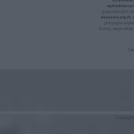
Dziennikar
wykładowczyn
gospodarczych i t
ekonomicznych
.
precyzyjne artyku
branży, swoje tekst
Cap
Copyrigh