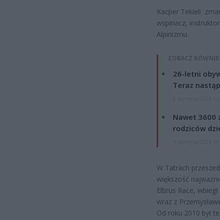
Kacper Tekieli zmar
wspinacz, instrukto
Alpinizmu.
ZOBACZ RÓWNIE
26-letni obyw
Teraz nastąp
8 sierpnia 2026 15
Nawet 3600 z
rodziców dzie
7 sierpnia 2026 19
W Tatrach przeszed
większość najważnie
Elbrus Race, wbiegł
wraz z Przemysławe
Od roku 2010 był t