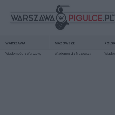
WARSZAWA
MAZOWSZE
POLSK
Wiadomości z Warszawy
Wiadomości z Mazowsza
Wiadomo