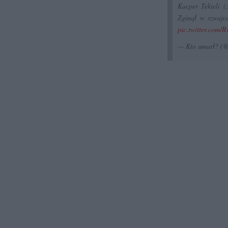
Kacper Tekieli (
Zginął w szwajc
pic.twitter.com
— Kto umarł? (