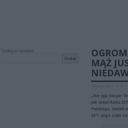
OGROMN
Szukaj w serwisie
Szukaj
MĄŻ JU
NIEDAW
18 maja 2023 12:19
|
„
Nie żyje Kacper Te
Jak mówi Radiu ZET
Polskiego, Tekieli 
ZET. Jego ciało z