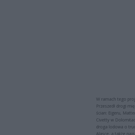
W ramach tego proj
Przeszedł drogi mię
ścian: Eigeru, Matt
Civetty w Dolomitac
droga lodowa o trud
Alasce, a także naj