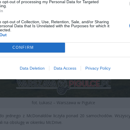
to opt-out of processing my Personal Data for Targeted
ing.
In
o opt-out of Collection, Use, Retention, Sale, and/or Sharing
ersonal Data that Is Unrelated with the Purposes for which it
lected.
Out
CONFIRM
Data Deletion
Data Access
Privacy Policy
fot. Łukasz – Warszawa w Pigułce
 do jednego z McDonaldów liczyła ponad 20 samochodów. Wszyscy
li na obsługę w okienku McDrive.