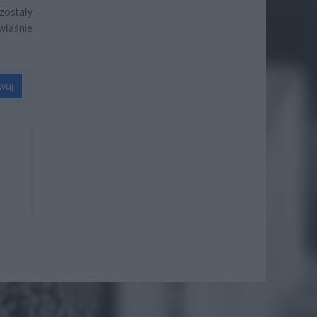
zostały
właśnie
wuj