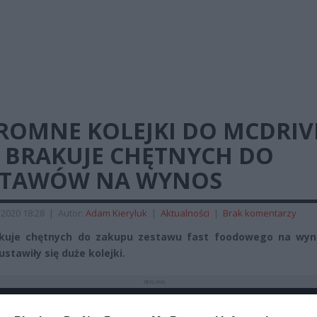
ROMNE KOLEJKI DO MCDRIV
E BRAKUJE CHĘTNYCH DO
STAWÓW NA WYNOS
2020 18:28
|
Autor:
Adam Kieryluk
|
Aktualności
|
Brak komentarzy
akuje chętnych do zakupu zestawu fast foodowego na wyn
stawiły się duże kolejki.
REKLAMA