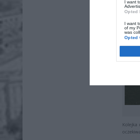
I want 
Advertis
Opted 
I want t
of my P
was col
Opted 
Kolejka
oczekiwa