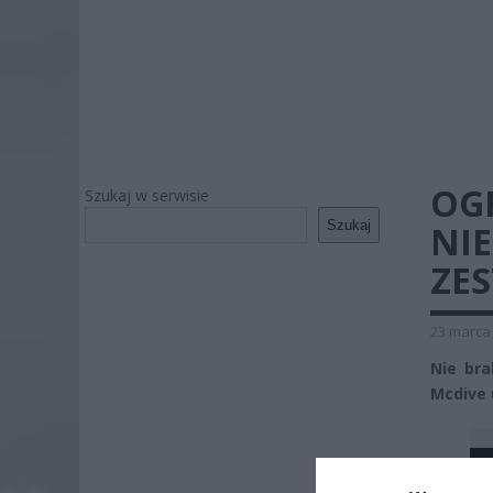
OG
Szukaj w serwisie
Szukaj
NI
ZE
23 marca 
Nie br
Mcdive u