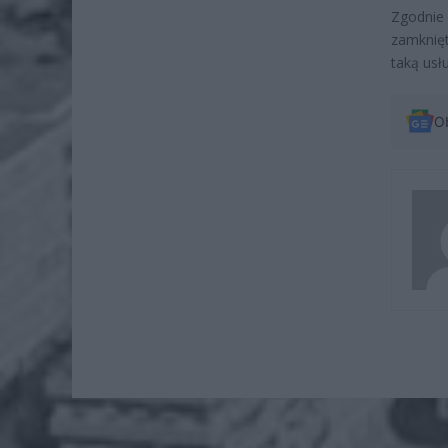
Zgodnie 
zamknięt
taką usł
O