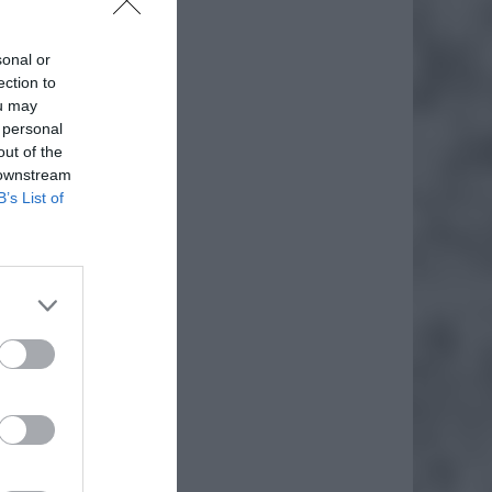
sonal or
ection to
ou may
 personal
out of the
 downstream
B’s List of
daj