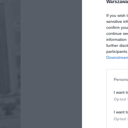
Warszawa 
If you wish 
sensitive in
confirm you
continue se
information 
further disc
participants
Downstream 
Persona
I want t
Dod
Opted 
I want t
Opted 