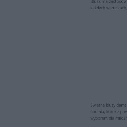
Bluza ma zastosowan
każdych warunkach.
Świetne bluzy damsk
ubrania, które z p
wyborem dla miłośni