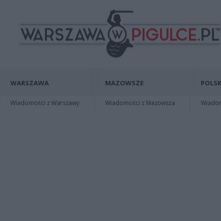
WARSZAWA
MAZOWSZE
POLSK
Wiadomości z Warszawy
Wiadomości z Mazowsza
Wiadomo