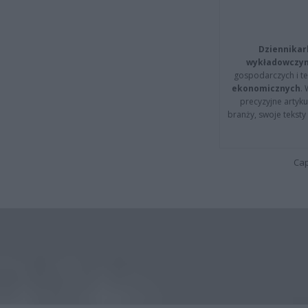
Dziennikar
wykładowczyn
gospodarczych i t
ekonomicznych
.
precyzyjne artyku
branży, swoje tekst
Cap