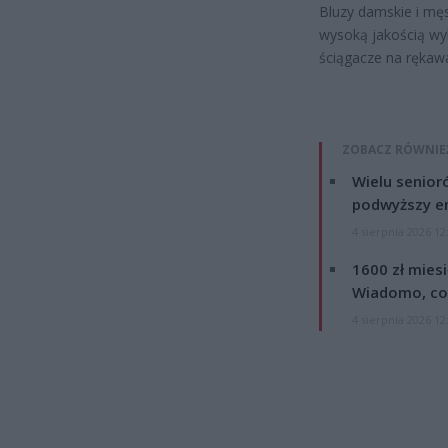
Bluzy damskie i mę
wysoką jakością wy
ściągacze na rękawa
ZOBACZ RÓWNIE
Wielu senior
podwyższy e
4 sierpnia 2026 12
1600 zł mies
Wiadomo, co
4 sierpnia 2026 12