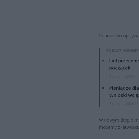
Poprzednio opisywal
ZOBACZ RÓWNIE
Lidl przeceni
początek
4 sierpnia 2026 16
Pieniądze dla
Wnioski wcią
4 sierpnia 2026 12
W nowym dropie mam
możemy z łatwości