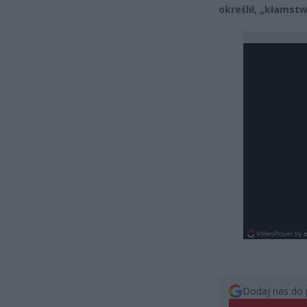
określił, „kłams
Dodaj nas do 