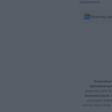
parlamencie.
Obserwuj na
Dziennikar
wykładowczyn
gospodarczych i t
ekonomicznych
.
precyzyjne artyku
branży, swoje tekst