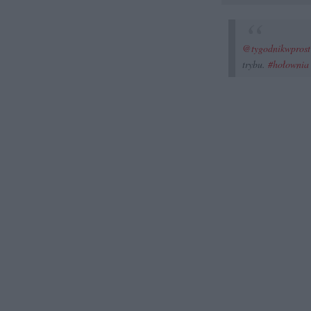
@tygodnikwprost
trybu.
#hołownia