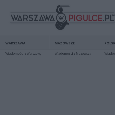
WARSZAWA
MAZOWSZE
POLSK
Wiadomości z Warszawy
Wiadomości z Mazowsza
Wiadomo