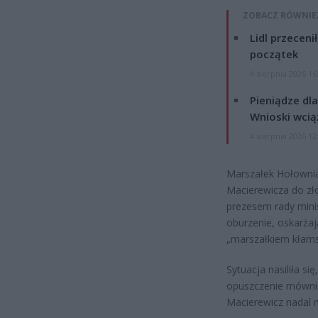
ZOBACZ RÓWNIE
Lidl przeceni
początek
4 sierpnia 2026 16
Pieniądze dla
Wnioski wcią
4 sierpnia 2026 12
Marszałek Hołownia
Macierewicza do zło
prezesem rady mini
oburzenie, oskarża
„marszałkiem kłams
Sytuacja nasiliła s
opuszczenie mównic
Macierewicz nadal n