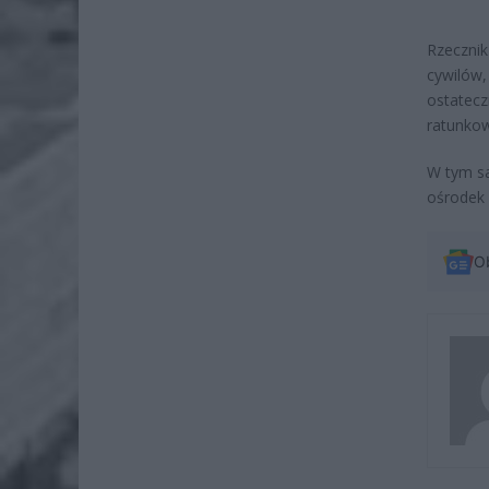
Rzecznik
cywilów,
ostatecz
ratunko
W tym sa
ośrodek 
O