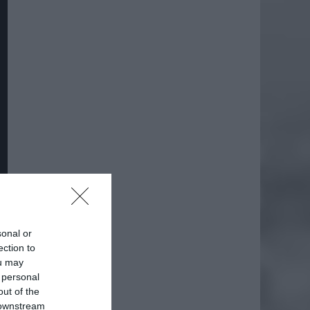
sonal or
ection to
ou may
 personal
out of the
 downstream