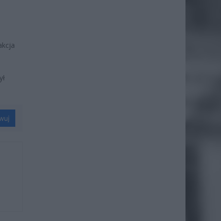
akcja
ył
wuj