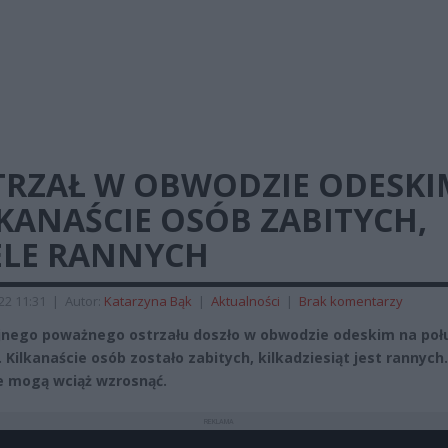
TRZAŁ W OBWODZIE ODESKI
KANAŚCIE OSÓB ZABITYCH,
ELE RANNYCH
022 11:31
|
Autor:
Katarzyna Bąk
|
Aktualności
|
Brak komentarzy
jnego poważnego ostrzału doszło w obwodzie odeskim na poł
 Kilkanaście osób zostało zabitych, kilkadziesiąt jest rannych.
te mogą wciąż wzrosnąć.
REKLAMA