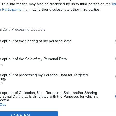
ad
. This information may also be disclosed by us to third parties on the
IA
Participants
that may further disclose it to other third parties.
l Data Processing Opt Outs
o opt-out of the Sharing of my personal data.
In
aj nas do preferowanych źródeł w Google
Do
o opt-out of the Sale of my Personal Data.
In
to opt-out of processing my Personal Data for Targeted
ing.
In
 dzień wojny na Ukrainie. Jak informuje rzecznik władz obwodu odes
niu Ukrainy, wojska rosysjkie zaatakowały blok mieszkalny, w którym
o opt-out of Collection, Use, Retention, Sale, and/or Sharing
i cywile. Rosjanie wystrzelili w budynek rakietę.
ersonal Data that Is Unrelated with the Purposes for which it
lected.
Out
CZ RÓWNIEŻ:
CONFIRM