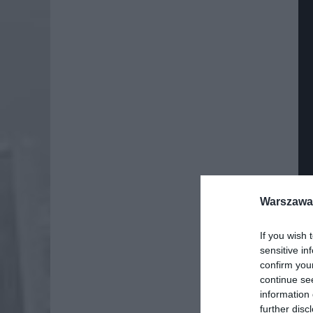
Warszawa 
If you wish 
sensitive in
confirm you
continue se
information 
further disc