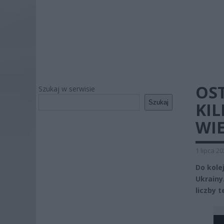
OS
Szukaj w serwisie
Szukaj
KIL
WI
1 lipca 2
Do kole
Ukrainy.
liczby 