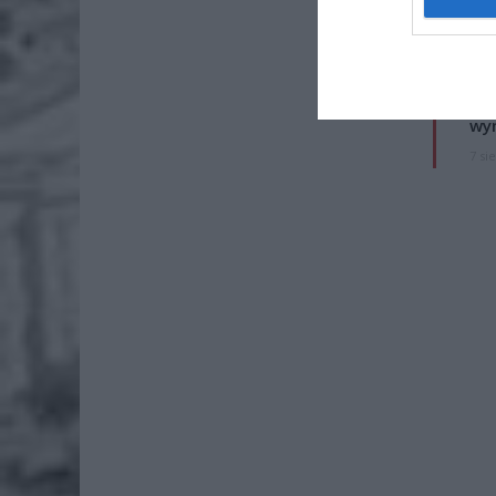
Naw
rod
7 si
ZUS
wyn
7 si