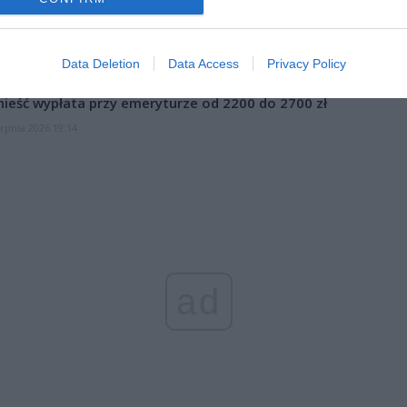
et 3600 zł miesięcznie zamiast 800+. Nowa propozycja dla
ziców dzieci do 3. roku życia
erpnia 2026 19:29
Data Deletion
Data Access
Privacy Policy
 podniesie próg 500 plus dla seniorów. Policzyliśmy, ile może
ieść wypłata przy emeryturze od 2200 do 2700 zł
erpnia 2026 19:14
ad