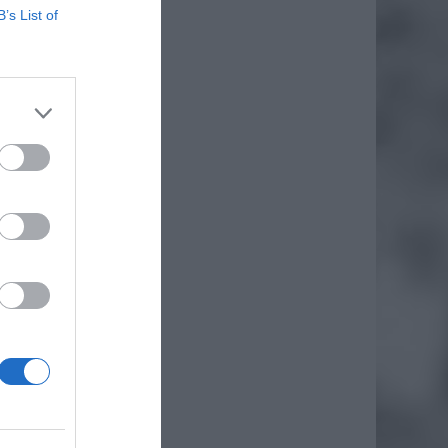
B’s List of
daj
kiego