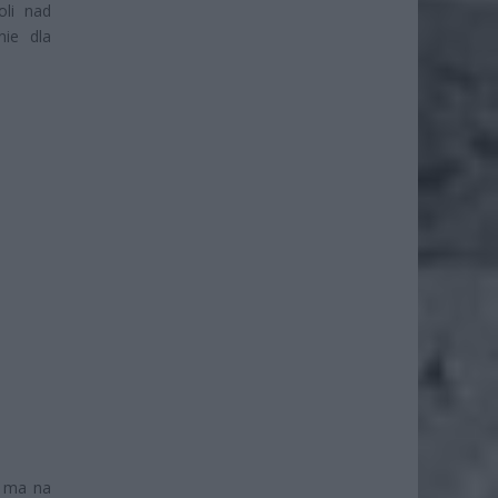
oli nad
nie dla
a ma na