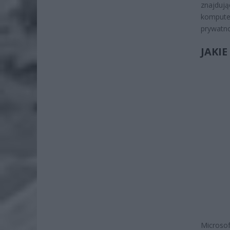
znajduj
kompute
prywatno
JAKI
Microsof