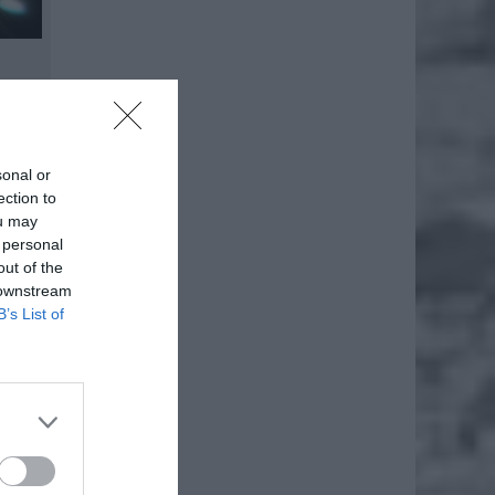
sonal or
ection to
ou may
 personal
out of the
 downstream
B’s List of