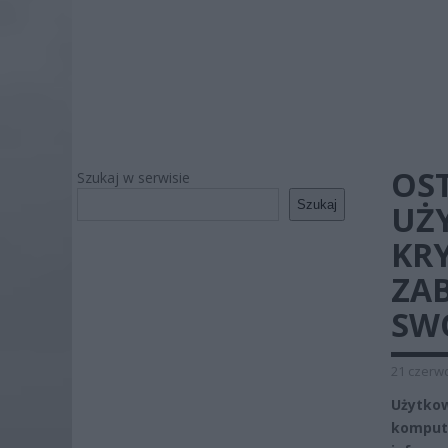
OS
Szukaj w serwisie
Szukaj
UŻ
KR
ZAB
SW
21 czerwc
Użytko
kompute