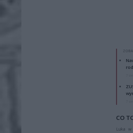
ZOBA
Naw
rod
7 si
ZUS
wyn
7 si
CO T
Luka w 