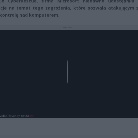
uje CyberRescue, firma Microsoft niedawno udostępniła
cje na temat tego zagrożenia, które pozwala atakującym z
 kontrolę nad komputerem.
REKLAMA
Play