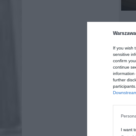
Warszawa 
If you wish 
sensitive in
confirm you
continue se
information 
further disc
participants
Downstream 
Persona
I want t