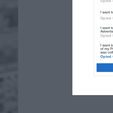
Opted 
I want t
Opted 
I want 
Advertis
Opted 
I want t
of my P
was col
Opted 