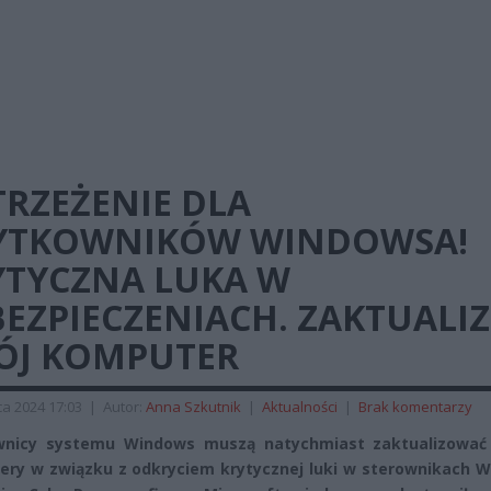
TRZEŻENIE DLA
YTKOWNIKÓW WINDOWSA!
YTYCZNA LUKA W
EZPIECZENIACH. ZAKTUALIZ
ÓJ KOMPUTER
a 2024 17:03
|
Autor:
Anna Szkutnik
|
Aktualności
|
Brak komentarzy
wnicy systemu Windows muszą natychmiast zaktualizować
ry w związku z odkryciem krytycznej luki w sterownikach Wi