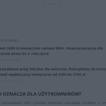
CZ RÓWNIEŻ:
et 3600 zł miesięcznie zamiast 800+. Nowa propozycja dla
ziców dzieci do 3. roku życia
erpnia 2026 19:29
 podniesie próg 500 plus dla seniorów. Policzyliśmy, ile może
ieść wypłata przy emeryturze od 2200 do 2700 zł
erpnia 2026 19:14
O OZNACZA DLA UŻYTKOWNIKÓW?
sterownikach WiFi systemu Windows umożliwia osobom z zew