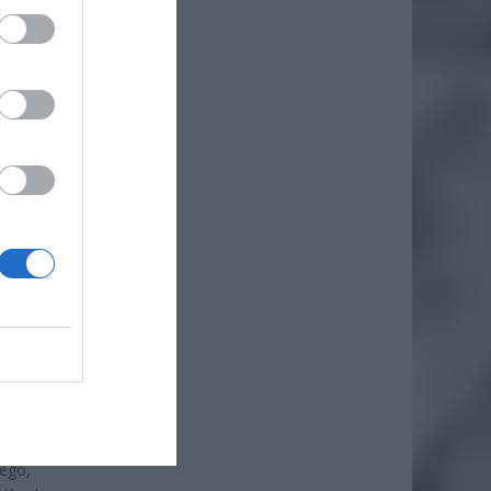
atur.
ego,