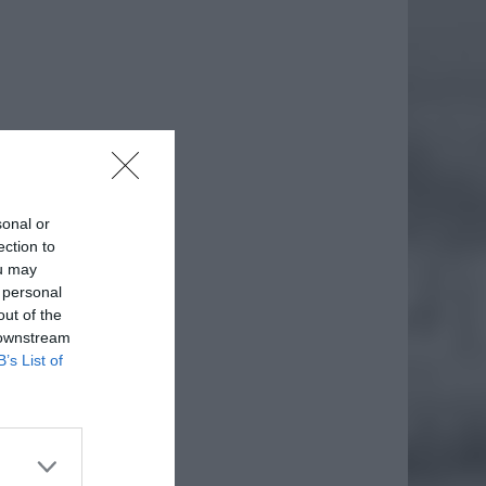
sonal or
ection to
ou may
 personal
out of the
 downstream
daj
B’s List of