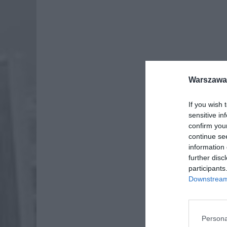
Warszawa 
If you wish 
sensitive in
confirm you
continue se
information 
further disc
Dod
participants
Downstream 
Persona