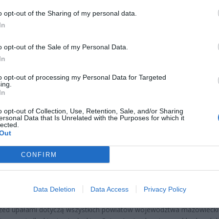
o opt-out of the Sharing of my personal data.
In
o opt-out of the Sale of my Personal Data.
In
to opt-out of processing my Personal Data for Targeted
ing.
In
o opt-out of Collection, Use, Retention, Sale, and/or Sharing
ersonal Data that Is Unrelated with the Purposes for which it
lected.
Out
Fot. Shutterstock
CONFIRM
wróciły. W ciągu ostatnich dni doświadczamy coraz wyższych temper
zie już naprawdę gorąco. Dlatego Instytut Meteorologii i Gospodarki
decydował się wydać ostrzeżenia drugiego stopnia.
Data Deletion
Data Access
Privacy Policy
rzed upałami dotyczą wszystkich powiatów województwa mazowiecki