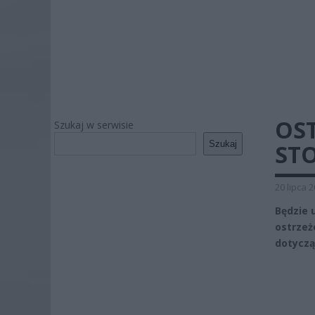
OS
Szukaj w serwisie
Szukaj
ST
20 lipca 
Będzie 
ostrzeż
dotyczą