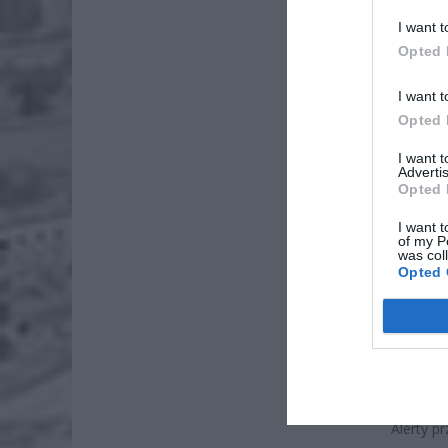
I want t
Opted 
I want t
Opted 
I want 
Advertis
Opted 
I want t
of my P
was col
Opted 
Upały po
Dziś będ
Wodnej z
Alerty p