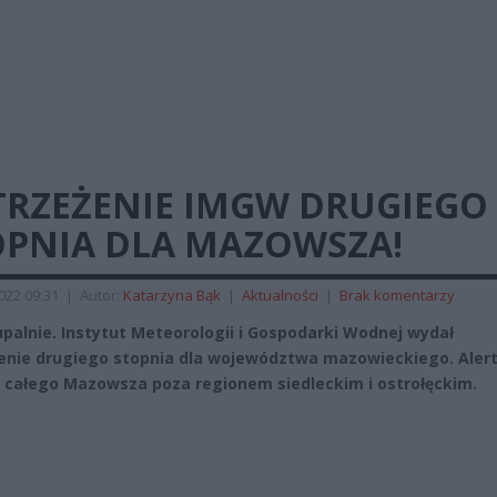
TRZEŻENIE IMGW DRUGIEGO
OPNIA DLA MAZOWSZA!
2022 09:31
|
Autor:
Katarzyna Bąk
|
Aktualności
|
Brak komentarzy
upalnie. Instytut Meteorologii i Gospodarki Wodnej wydał
enie drugiego stopnia dla województwa mazowieckiego. Aler
 całego Mazowsza poza regionem siedleckim i ostrołęckim.