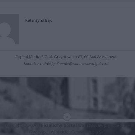
Katarzyna Bąk
Capital Media S.C. ul. Grzybowska 87, 00-844 Warszawa
Kontakt z redakcją: Kontakt@warszawawpigulce.pl
Copyright © 2026
Niezależny portal warszawawpigulce.pl
∗
Wydawca i właściciel: Capital Media S.C.