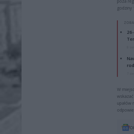
poza reg
godziny 
ZOBA
26-
Ter
8 si
Naw
rod
7 si
W miejsc
wskazać 
upałów n
odpowied
O