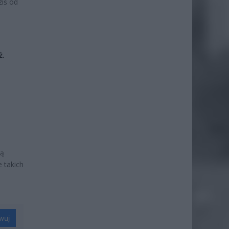
ziś od
ż.
gą
 takich
wuj