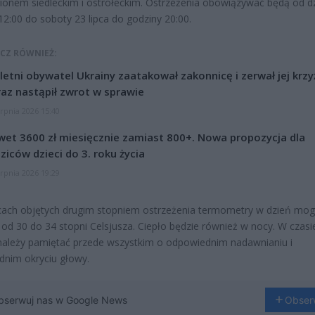
ionem siedleckim i ostrołeckim. Ostrzeżenia obowiązywać będą od d
12:00 do soboty 23 lipca do godziny 20:00.
CZ RÓWNIEŻ:
letni obywatel Ukrainy zaatakował zakonnicę i zerwał jej krzy
az nastąpił zwrot w sprawie
erpnia 2026 15:40
et 3600 zł miesięcznie zamiast 800+. Nowa propozycja dla
ziców dzieci do 3. roku życia
erpnia 2026 19:29
ach objętych drugim stopniem ostrzeżenia termometry w dzień mo
od 30 do 34 stopni Celsjusza. Ciepło będzie również w nocy. W czasie
ależy pamiętać przede wszystkim o odpowiednim nadawnianiu i
nim okryciu głowy.
bserwuj nas w Google News
Obser