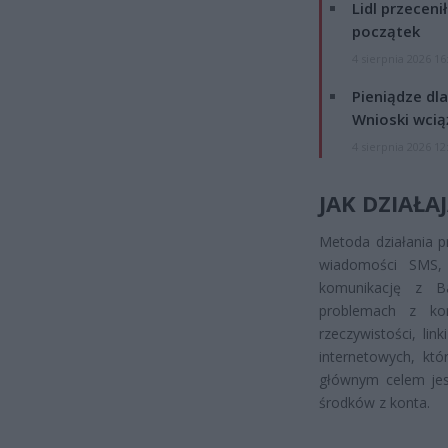
Lidl przeceni
początek
4 sierpnia 2026 16
Pieniądze dla
Wnioski wcią
4 sierpnia 2026 12
JAK DZIAŁA
Metoda działania p
wiadomości SMS, 
komunikację z B
problemach z ko
rzeczywistości, li
internetowych, któ
głównym celem jes
środków z konta.