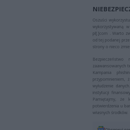
NIEBEZPIE
Oszuści wykorzystu
wykorzystywaną w 
pl[.]com
. Warto z
od tej podanej prz
strony o nieco zmi
Bezpieczeństwo
zaawansowanych tec
Kampania phish
przypomnieniem, ż
wyłudzenie danych
instytucji finans
Pamiętajmy, że l
potwierdzenia u ba
własnych środków.
Obserwuj na