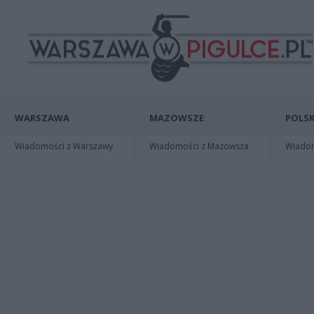
WARSZAWA
MAZOWSZE
POLSK
Wiadomości z Warszawy
Wiadomości z Mazowsza
Wiadomo