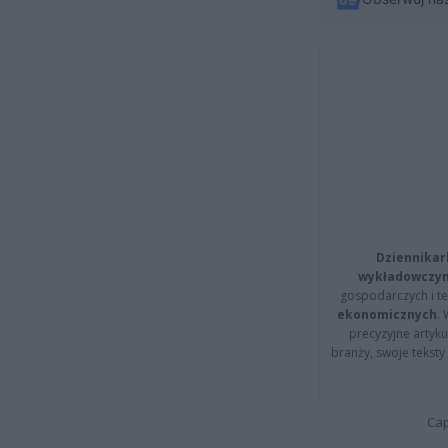
Dziennikar
wykładowczyn
gospodarczych i t
ekonomicznych
.
precyzyjne artyku
branży, swoje tekst
Cap