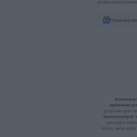
przekroczenia term
Obserwuj na
Dziennikar
wykładowczyn
gospodarczych i t
ekonomicznych
.
precyzyjne artyku
branży, swoje tekst