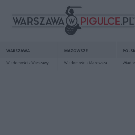
WARSZAWA
MAZOWSZE
POLSK
Wiadomości z Warszawy
Wiadomości z Mazowsza
Wiadomo