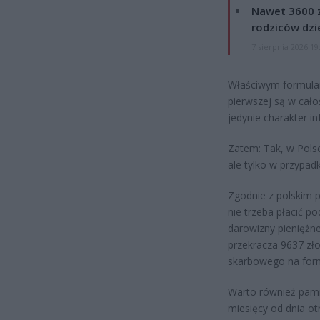
Nawet 3600 z
rodziców dzie
7 sierpnia 2026 19
Właściwym formular
pierwszej są w cał
jedynie charakter i
Zatem: Tak, w Pols
ale tylko w przypad
Zgodnie z polskim p
nie trzeba płacić p
darowizny pieniężne
przekracza 9637 zło
skarbowego na for
Warto również pami
miesięcy od dnia ot