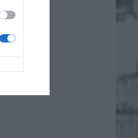
ecjalny
Państwo
 250 zł