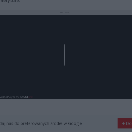
meryturę.
REKLAMA
Play
aj nas do preferowanych źródeł w Google
Do