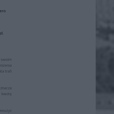
iero
ł.
a swoim
niżenia
a trafi
Oznacza
ę kwotę
omnożyć