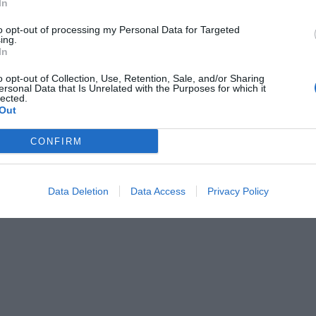
In
wcę. Co miesiąc część wynagrodzenia jest przekazywana na sp
k oszczędnościowy, a pracodawca dopłaca dodatkowe środki. 
to opt-out of processing my Personal Data for Targeted
ing.
 dorzuca się do programu, wpłacając każdemu nowemu uczestnikowi
In
 a następnie co roku kolejne 240 zł.
o opt-out of Collection, Use, Retention, Sale, and/or Sharing
ersonal Data that Is Unrelated with the Purposes for which it
lected.
Out
CONFIRM
ad
Data Deletion
Data Access
Privacy Policy