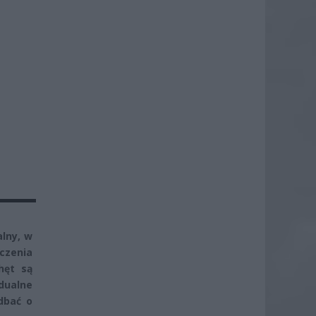
lny, w
czenia
hęt są
idualne
dbać o