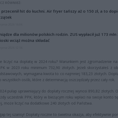
CZ RÓWNIEŻ:
l przecenił hit do kuchni. Air fryer tańszy aż o 150 zł, a to dop
czątek
erpnia 2026 16:06
niądze dla milionów polskich rodzin. ZUS wypłacił już 173 mln z
oski wciąż można składać
erpnia 2026 12:56
e liczyć na dopłatę w 2024 roku? Warunkiem jest zgromadzenie n
PK w 2023 roku minimum 732,90 złotych. Jeżeli skorzystałeś z ob
dstawowych, wymagana kwota to co najmniej 183,23 złotych. Dopłat
 wszystkich osób, które z determinacją oszczędzały przez cały rok.
024 pułap uprawniający do dopłaty rocznej wynosi 890,82 złotych. 
ażdy uczestnik PPK, który w bieżącym roku wpłaci na swoje konto t
ej, może liczyć na dodatkowe 240 złotych od Państwa.
gap tej szansy! Dopłaty roczne to świetna okazja, aby efektywnie p