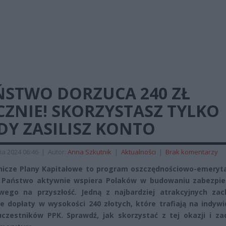
ŃSTWO DORZUCA 240 ZŁ
ZNIE! SKORZYSTASZ TYLKO
DY ZASILISZ KONTO
ia 2024 06:46
|
Autor:
Anna Szkutnik
|
Aktualności
|
Brak komentarzy
icze Plany Kapitałowe to program oszczędnościowo-emeryta
 Państwo aktywnie wspiera Polaków w budowaniu zabezpie
wego na przyszłość. Jedną z najbardziej atrakcyjnych zac
e dopłaty w wysokości 240 złotych, które trafiają na indyw
czestników PPK. Sprawdź, jak skorzystać z tej okazji i za