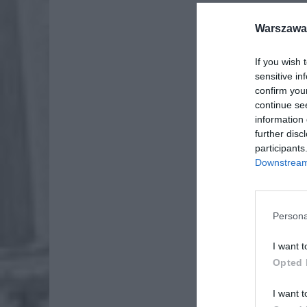
Warszawa 
If you wish 
sensitive in
confirm you
continue se
information 
further disc
participants
Downstream 
Persona
I want t
Opted 
I want t
Do Prac