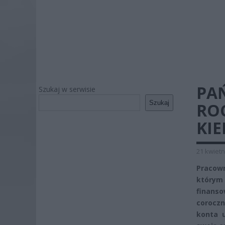
PA
Szukaj w serwisie
Szukaj
ROC
KIE
21 kwietn
Pracown
którym
finanso
coroczn
konta u