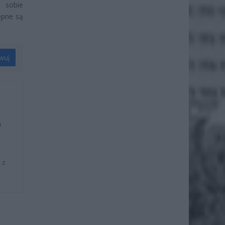
j sobie
ępne są
wuj
u
 z