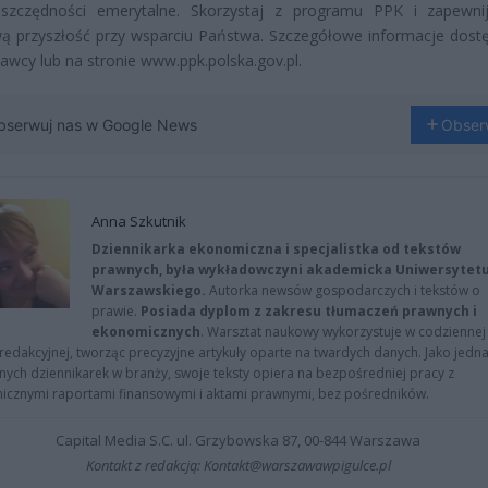
szczędności emerytalne. Skorzystaj z programu PPK i zapewni
ą przyszłość przy wsparciu Państwa. Szczegółowe informacje dost
awcy lub na stronie www.ppk.polska.gov.pl.
bserwuj nas w Google News
Obser
Anna Szkutnik
Dziennikarka ekonomiczna i specjalistka od tekstów
prawnych, była wykładowczyni akademicka Uniwersytet
Warszawskiego.
Autorka newsów gospodarczych i tekstów o
prawie.
Posiada dyplom z zakresu tłumaczeń prawnych i
ekonomicznych
. Warsztat naukowy wykorzystuje w codziennej
redakcyjnej, tworząc precyzyjne artykuły oparte na twardych danych. Jako jedna
znych dziennikarek w branży, swoje teksty opiera na bezpośredniej pracy z
nicznymi raportami finansowymi i aktami prawnymi, bez pośredników.
Capital Media S.C. ul. Grzybowska 87, 00-844 Warszawa
Kontakt z redakcją: Kontakt@warszawawpigulce.pl