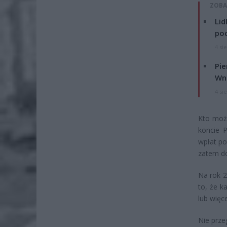
ZOBA
Lid
po
4 si
Pie
Wni
4 si
Kto moż
koncie P
wpłat po
zatem do
Na rok 2
to, że k
lub więc
Nie prze