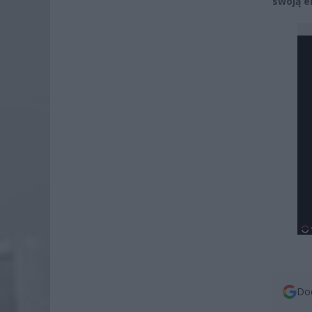
swoją e
Dod