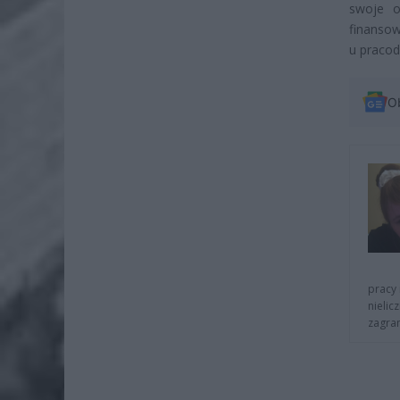
swoje o
finansow
u pracod
O
pracy 
nielic
zagra