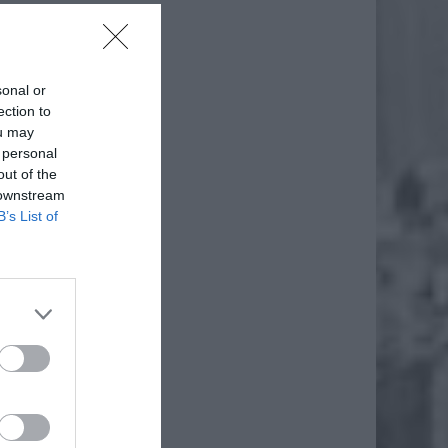
sonal or
ection to
ou may
 personal
out of the
 downstream
B’s List of
e przez