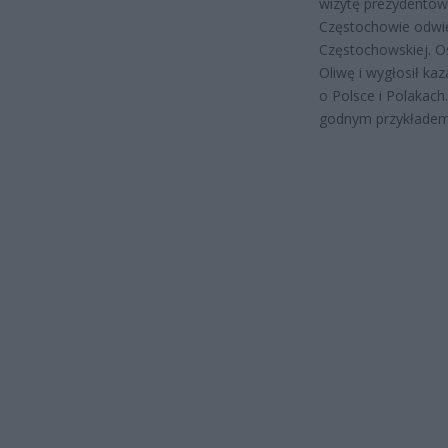
wizytę prezydentowi
Częstochowie odwied
Częstochowskiej. O
Oliwę i wygłosił ka
o Polsce i Polakach.
godnym przykładem 