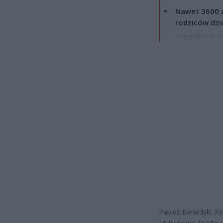
Nawet 3600 z
rodziców dzie
7 sierpnia 2026 19
Papież Benedykt XVI