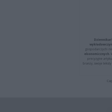
Dziennikar
wykładowczyn
gospodarczych i t
ekonomicznych
.
precyzyjne artyku
branży, swoje tekst
Cap