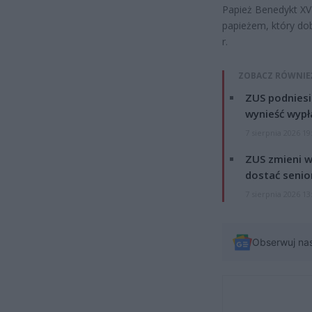
Papież Benedykt XVI
papieżem, który dob
r.
ZOBACZ RÓWNIE
ZUS podniesie
wynieść wypł
7 sierpnia 2026 19
ZUS zmieni w
dostać senio
7 sierpnia 2026 13
Obserwuj na