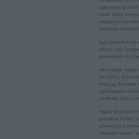
16 kwietnia 1927 r
wybranym spośród k
Nauki Wiary, kardyn
związany z naciski
dziedzinie moralnoś
Jego pontyfikat był
Afryce i Azji. Zorg
problemami ubóstwa
Jako papież, wysłał 
Est (2005), która za
tradycją, Benedykt X
wykonywaniu obowią
modlitwie, pracy int
Papież Benedykt XVI
prezydent Polski Le
odwiedziny w Krako
odwiedził Wawel i w