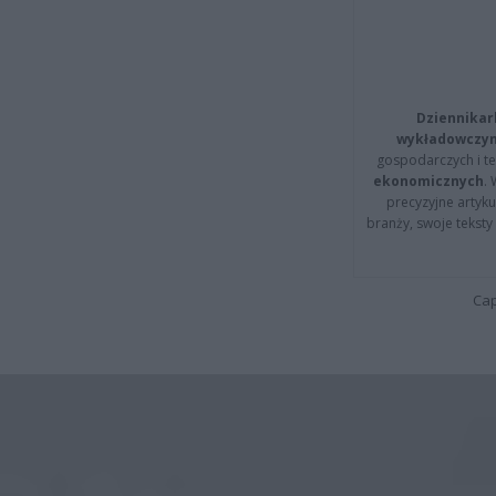
Dziennikar
wykładowczyn
gospodarczych i t
ekonomicznych
.
precyzyjne artyku
branży, swoje tekst
Cap