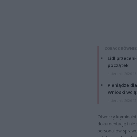
ZOBACZ RÓWNIE
Lidl przeceni
początek
4 sierpnia 2026 16
Pieniądze dla
Wnioski wcią
4 sierpnia 2026 12
Otwoccy kryminalni
dokumentację i nie
personaliów sprawc