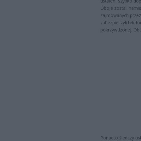
ustaleń, szybko dopr
Oboje zostali namie
zajmowanych przez n
zabezpieczyli telef
pokrzywdzonej. Oboje
Ponadto śledczy ust