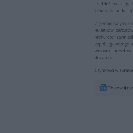
kradzieże w sklepac
źródło dochodu. Jej
Zgromadzony w spra
40-latkowi zarzutów
prokurator zawnios
zapobiegawczego w 
wniosek i aresztowa
dozorem.
Czynności w sprawi
Obserwuj na