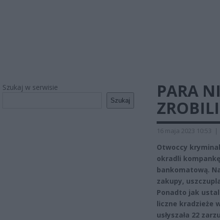
PARA N
Szukaj w serwisie
Szukaj
ZROBILI
16 maja 2023 10:53
|
Otwoccy kryminalni
okradli kompankę 
bankomatową. Nast
zakupy, uszczupla
Ponadto jak ustal
liczne kradzieże 
usłyszała 22 zarz