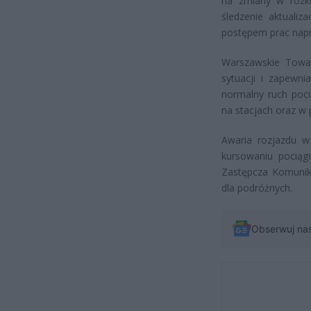
na zmiany w rozkł
śledzenie aktuali
postępem prac nap
Warszawskie Towa
sytuacji i zapewni
normalny ruch poc
na stacjach oraz w 
Awaria rozjazdu w
kursowaniu pociąg
Zastępcza Komunik
dla podróżnych.
Obserwuj na