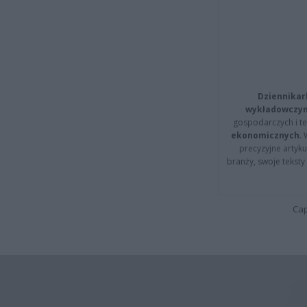
Dziennikar
wykładowczyn
gospodarczych i t
ekonomicznych
.
precyzyjne artyku
branży, swoje tekst
Cap