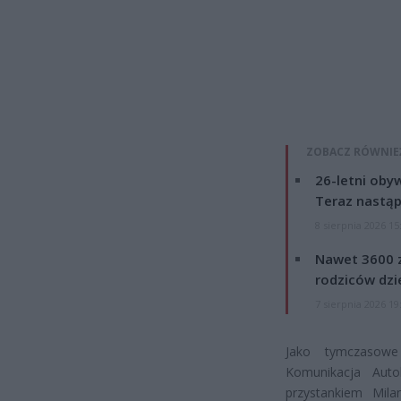
ZOBACZ RÓWNIE
26-letni obyw
Teraz nastąp
8 sierpnia 2026 15
Nawet 3600 z
rodziców dzie
7 sierpnia 2026 19
Jako tymczasowe
Komunikacja Aut
przystankiem Mil