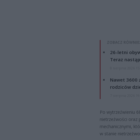
ZOBACZ RÓWNIE
26-letni obyw
Teraz nastąp
8 sierpnia 2026 15
Nawet 3600 z
rodziców dzie
7 sierpnia 2026 19
Po wytrzeźwieniu 68
nietrzeźwości ora
mechanicznymi, któ
w stanie nietrzeźwo