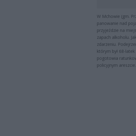
W Mchowie (gm. Prza
panowanie nad poja
przyjeździe na mie
zapach alkoholu. Ja
zdarzeniu. Podejrz
którym był 68-latek
pogotowia ratunkow
policyjnym areszcie.