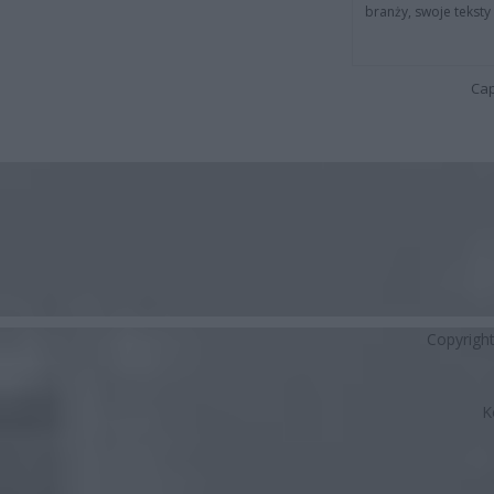
branży, swoje tekst
Cap
Copyrigh
K