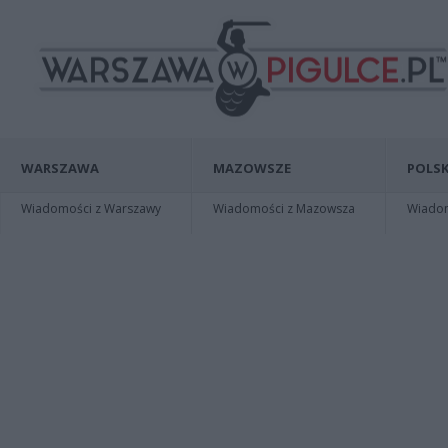
WARSZAWA
MAZOWSZE
POLSK
Wiadomości z Warszawy
Wiadomości z Mazowsza
Wiadomo