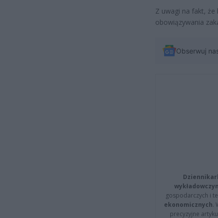
Z uwagi na fakt, że
obowiązywania zaka
Obserwuj na
Dziennikar
wykładowczyn
gospodarczych i t
ekonomicznych
.
precyzyjne artyku