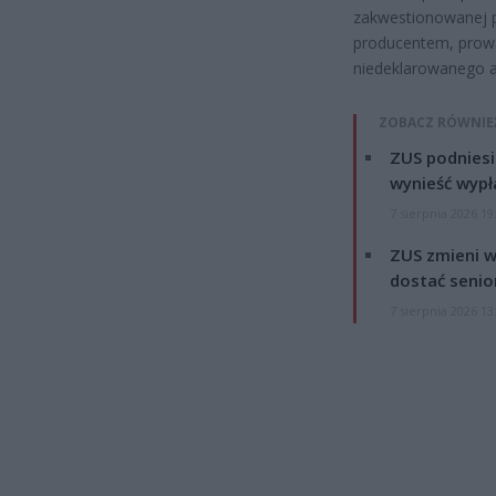
zakwestionowanej pa
producentem, prowa
niedeklarowanego a
ZOBACZ RÓWNIE
ZUS podniesie
wynieść wypł
7 sierpnia 2026 19
ZUS zmieni w
dostać senio
7 sierpnia 2026 13