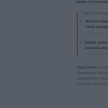
białka soi w prod
ZOBACZ RÓWNIE
26-letni obyw
Teraz nastąp
8 sierpnia 2026 15
Nawet 3600 z
rodziców dzie
7 sierpnia 2026 19
Zagrożenie:
W prod
stwierdzono obecnoś
składników na etyki
soi może wywołać u 