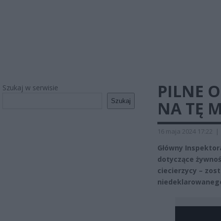
PILNE O
Szukaj w serwisie
Szukaj
NA TĘ 
16 maja 2024 17:22
|
Główny Inspektora
dotyczące żywnośc
ciecierzycy – zo
niedeklarowanego 