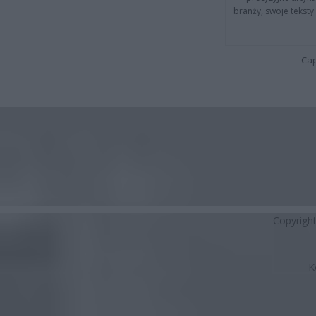
branży, swoje tekst
Cap
Copyrigh
K