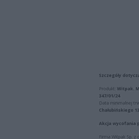
Szczegóły dotyc
Produkt:
Witpak. M
347/01/24
Data minimalnej tr
Chałubińskiego 13
Akcja wycofania 
Firma Witpak Sp. z 