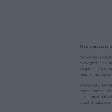
Ważne ostrzeżen
Główny Inspektorat 
bezwzględnie nie sp
Witpak. Spożycie t
reakcje niepożądan
W przypadku zauważ
powiadomienie odpow
konieczność dokła
przed ich zakupem,