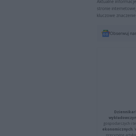
Aktualne informacj
stronie internetow
kluczowe znaczenie
Obserwuj na
Dziennikar
wykładowczyn
gospodarczych i t
ekonomicznych
.
precyzyjne artyku