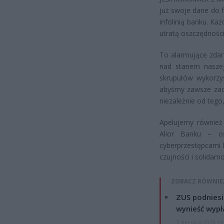
już swoje dane do 
infolinią banku. K
utratą oszczędności
To alarmujące zdar
nad stanem naszej 
skrupułów wykorzys
abyśmy zawsze zach
niezależnie od tego
Apelujemy również 
Alior Banku – o
cyberprzestępcami 
czujności i solidar
ZOBACZ RÓWNIE
ZUS podniesie
wynieść wypł
7 sierpnia 2026 19