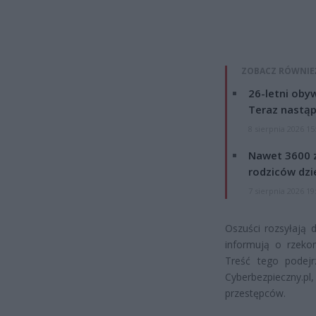
ZOBACZ RÓWNIE
26-letni obyw
Teraz nastąp
8 sierpnia 2026 15
Nawet 3600 z
rodziców dzie
7 sierpnia 2026 19
Oszuści rozsyłają 
informują o rzeko
Treść tego podejr
Cyberbezpieczny.
przestępców.