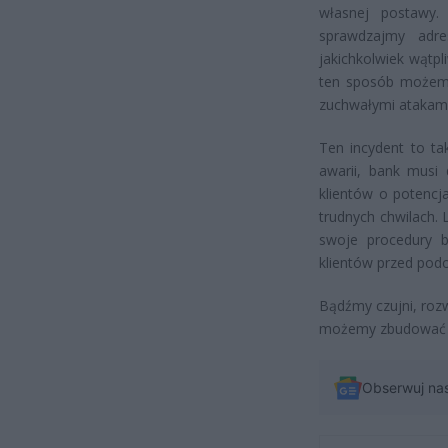
własnej postawy
sprawdzajmy adre
jakichkolwiek wątp
ten sposób możemy 
zuchwałymi atakami
Ten incydent to ta
awarii, bank musi
klientów o potencj
trudnych chwilach. 
swoje procedury b
klientów przed pod
Bądźmy czujni, rozw
możemy zbudować pr
Obserwuj na