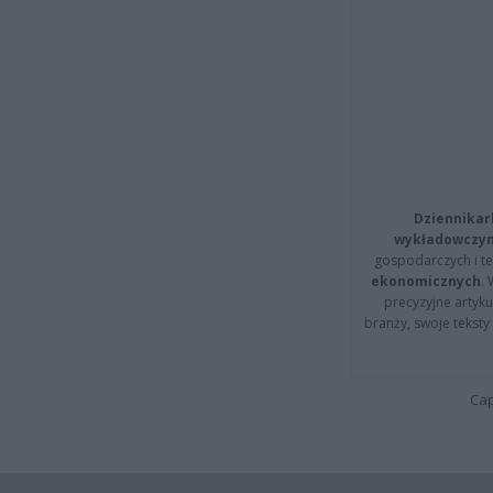
Dziennikar
wykładowczyn
gospodarczych i t
ekonomicznych
.
precyzyjne artyku
branży, swoje tekst
Cap