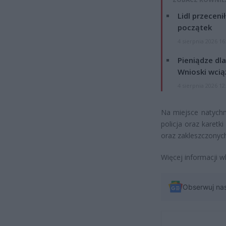
Lidl przeceni
początek
4 sierpnia 2026 16
Pieniądze dla
Wnioski wcią
4 sierpnia 2026 12
Na miejsce natychm
policja oraz karetk
oraz zakleszczonych
Więcej informacji w
Obserwuj na