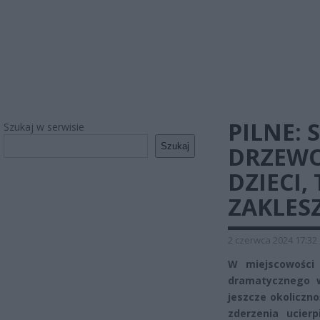
PILNE:
Szukaj w serwisie
Szukaj
DRZEWO
DZIECI
ZAKLES
2 czerwca 2024 17:32
W miejscowości
dramatycznego 
jeszcze okoliczno
zderzenia ucierp