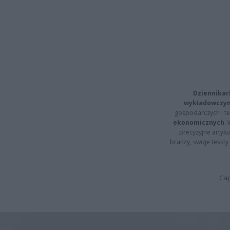
Dziennikar
wykładowczyn
gospodarczych i t
ekonomicznych
.
precyzyjne artyku
branży, swoje tekst
Cap