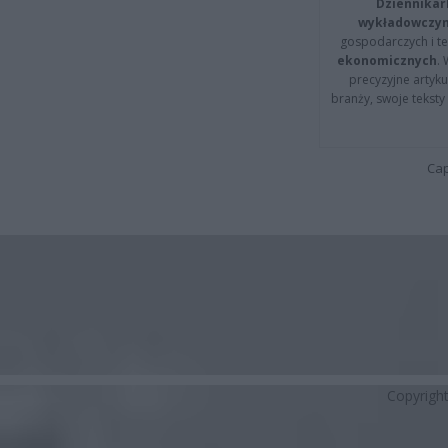
Dziennikar
wykładowczyn
gospodarczych i t
ekonomicznych
.
precyzyjne artyku
branży, swoje tekst
Cap
Copyrigh