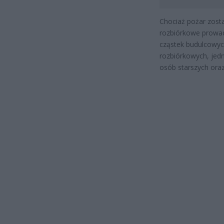
Chociaż pożar zost
rozbiórkowe prowa
cząstek budulcowyc
rozbiórkowych, jedn
osób starszych ora