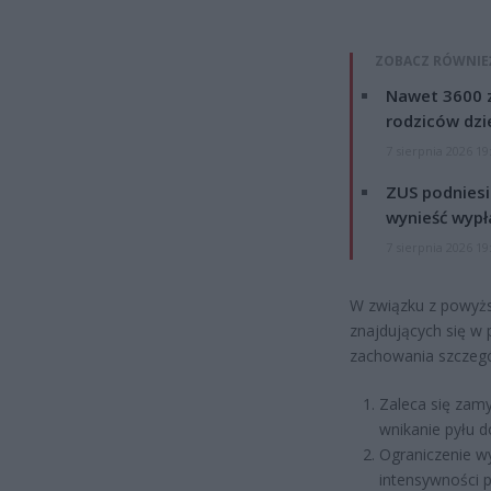
ZOBACZ RÓWNIE
Nawet 3600 z
rodziców dzie
7 sierpnia 2026 19
ZUS podniesie
wynieść wypł
7 sierpnia 2026 19
W związku z powyż
znajdujących się w 
zachowania szczegó
Zaleca się zamy
wnikanie pyłu d
Ograniczenie w
intensywności p