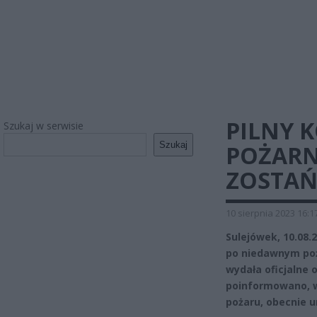
PILNY 
Szukaj w serwisie
Szukaj
POŻARN
ZOSTAŃ
10 sierpnia 2023 16:1
Sulejówek, 10.08
po niedawnym poż
wydała oficjalne 
poinformowano, w 
pożaru, obecnie u