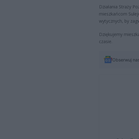
Działania Straży P
mieszkańcom Sulejó
wytycznych, by zag
Dziękujemy mieszk
czasie.
Obserwuj na