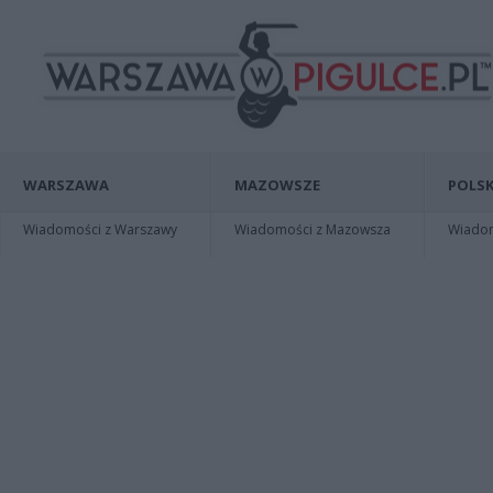
WARSZAWA
MAZOWSZE
POLSK
Wiadomości z Warszawy
Wiadomości z Mazowsza
Wiadomo