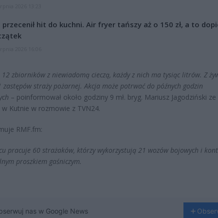
erpnia 2026 13:23
l przecenił hit do kuchni. Air fryer tańszy aż o 150 zł, a to dop
czątek
erpnia 2026 16:06
ę 12 zbiorników z niewiadomą cieczą, każdy z nich ma tysiąc litrów. Z ż
1 zastępów straży pożarnej. Akcja może potrwać do późnych godzin
ych
– poinformował około godziny 9 mł. bryg. Mariusz Jagodziński ze 
 w Kutnie w rozmowie z TVN24.
rmuje RMF.fm:
cu pracuje 60 strażaków, którzy wykorzystują 21 wozów bojowych i kon
alnym proszkiem gaśniczym.
bserwuj nas w Google News
Obser