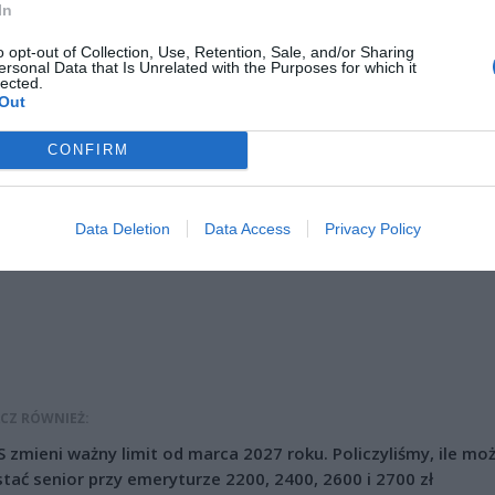
 późnych godzin wieczornych.
In
o opt-out of Collection, Use, Retention, Sale, and/or Sharing
ersonal Data that Is Unrelated with the Purposes for which it
lected.
Out
CONFIRM
ad
Data Deletion
Data Access
Privacy Policy
CZ RÓWNIEŻ:
 zmieni ważny limit od marca 2027 roku. Policzyliśmy, ile mo
tać senior przy emeryturze 2200, 2400, 2600 i 2700 zł