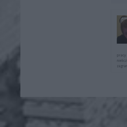
pracy 
nielic
zagra