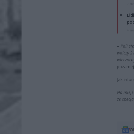
7 si
Lid
po
4 si
–
Pali si
walczy 2
wieczorn
pożarnej
Jak info
Na miejs
ze specj
O