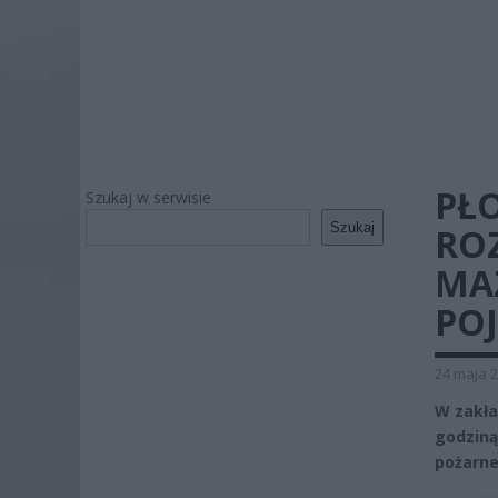
PŁ
Szukaj w serwisie
Szukaj
RO
MA
PO
24 maja 2
W zakła
godziną
pożarne