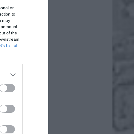
sonal or
ection to
ou may
 personal
out of the
 downstream
B’s List of
ię
mogą