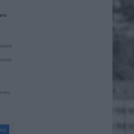
iero
ywiołem
straży
tenery
wuj