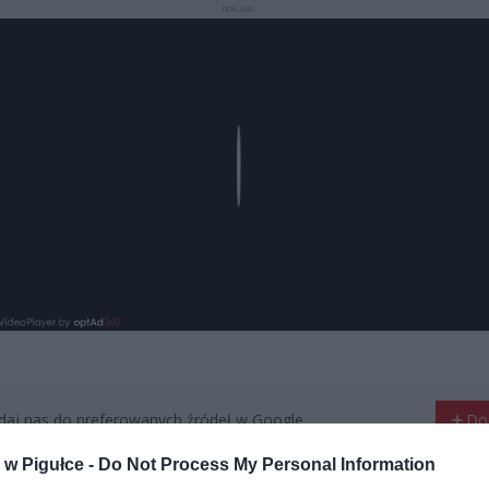
REKLAMA
Play
aj nas do preferowanych źródeł w Google
Do
w Pigułce -
Do Not Process My Personal Information