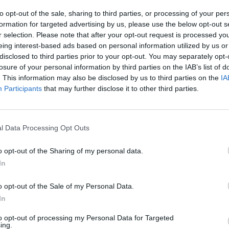
to opt-out of the sale, sharing to third parties, or processing of your per
formation for targeted advertising by us, please use the below opt-out s
r selection. Please note that after your opt-out request is processed y
eing interest-based ads based on personal information utilized by us or
disclosed to third parties prior to your opt-out. You may separately opt-
losure of your personal information by third parties on the IAB’s list of
. This information may also be disclosed by us to third parties on the
IA
Participants
that may further disclose it to other third parties.
l Data Processing Opt Outs
o opt-out of the Sharing of my personal data.
In
o opt-out of the Sale of my Personal Data.
Fot. Pixabay
In
ście nie ma informacji o osobach poszkodowanych. Z pożaru unosi s
to opt-out of processing my Personal Data for Targeted
arny dym, widoczny z odległości kilku kilometrów. Prace strażaków 
ing.