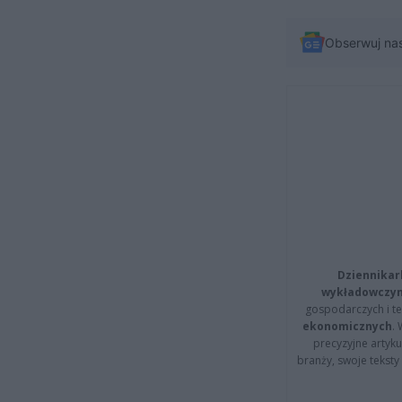
Obserwuj na
Dziennikar
wykładowczyn
gospodarczych i t
ekonomicznych
.
precyzyjne artyku
branży, swoje tekst