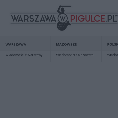
WARSZAWA
MAZOWSZE
POLSK
Wiadomości z Warszawy
Wiadomości z Mazowsza
Wiadomo