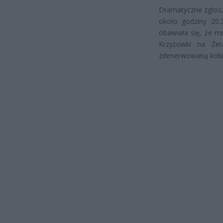
Dramatyczne zgłosze
około godziny 20.
obawiała się, że mo
Krzyżowki na Żera
zdenerwowaną kobi