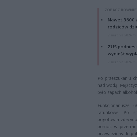
ZOBACZ RÓWNIE
Nawet 3600 z
rodziców dzie
7 sierpnia 2026 19
ZUS podniesie
wynieść wypł
7 sierpnia 2026 19
Po przeszukaniu ch
nad wodą. Mężczyzn
było zapach alkohol
Funkcjonariusze u
ratunkowe. Po s
pogotowia zdecydow
pomoc w przetrans
przewieziony do pobl