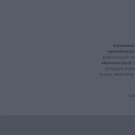
Dziennikar
wykładowczyn
gospodarczych i t
ekonomicznych
.
precyzyjne artyku
branży, swoje tekst
Cap