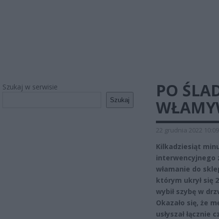
PO ŚLA
Szukaj w serwisie
Szukaj
WŁAMY
22 grudnia 2022 10:09
Kilkadziesiąt min
interwencyjnego 
włamanie do sklep
którym ukrył się 
wybił szybę w drz
Okazało się, że m
usłyszał łącznie c