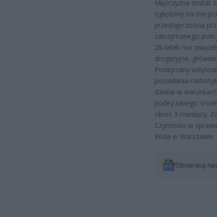
Mężczyzna został z
oględziny na miejsc
przestępczością pr
zatrzymanego policj
28-latek ma związek
drogeryjne, główni
Podejrzany usłyszał
posiadania narkoty
działał w warunkac
podejrzanego środ
okres 3 miesięcy. Z
Czynności w spraw
Wola w Warszawie.
Obserwuj na