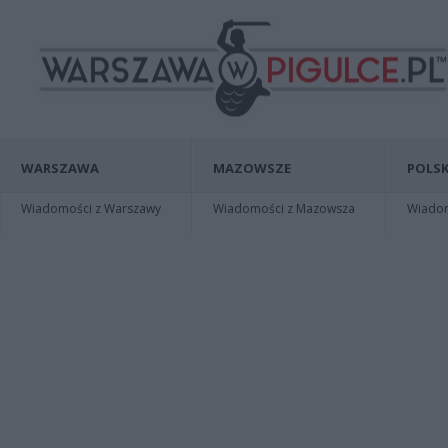
WARSZAWA
MAZOWSZE
POLSK
Wiadomości z Warszawy
Wiadomości z Mazowsza
Wiadomo