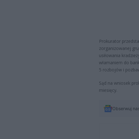
Prokurator przedst
zorganizowanej gru
usiłowania kradzie
włamaniem do bank
5 rozbojów i pozbaw
Sąd na wniosek pro
miesięcy.
Obserwuj na