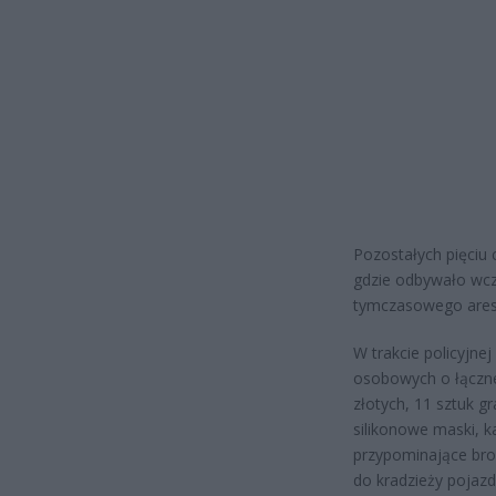
Pozostałych pięciu
gdzie odbywało wcz
tymczasowego ares
W trakcie policyjne
osobowych o łącznej
złotych, 11 sztuk g
silikonowe maski, k
przypominające broń
do kradzieży pojaz