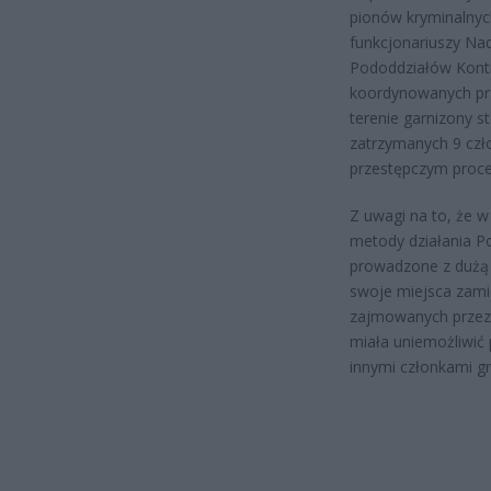
pionów kryminalnyc
funkcjonariuszy Na
Pododdziałów Kontrt
koordynowanych prz
terenie garnizony s
zatrzymanych 9 czło
przestępczym proc
Z uwagi na to, że w
metody działania Po
prowadzone z dużą o
swoje miejsca zamie
zajmowanych przez 
miała uniemożliwić 
innymi członkami gr