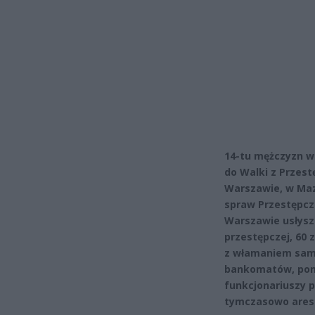
14-tu mężczyzn w 
do Walki z Przes
Warszawie, w Ma
spraw Przestępczo
Warszawie usłysza
przestępczej, 60 
z włamaniem sam
bankomatów, pona
funkcjonariuszy p
tymczasowo aresz