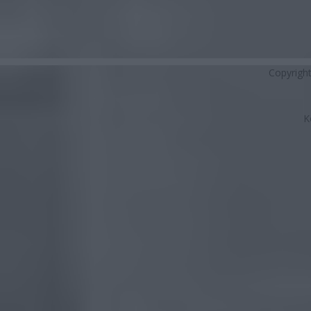
Copyrigh
K