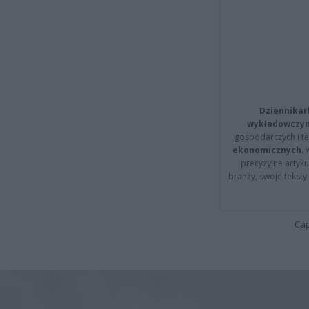
Dziennikar
wykładowczyn
gospodarczych i t
ekonomicznych
.
precyzyjne artyku
branży, swoje tekst
Cap