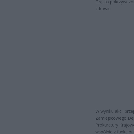
Często pokrzywdzo
zdrowiu.
W wyniku akcji pr
Zamiejscowego Depa
Prokuratury Krajow
wspólnie z funkcjo