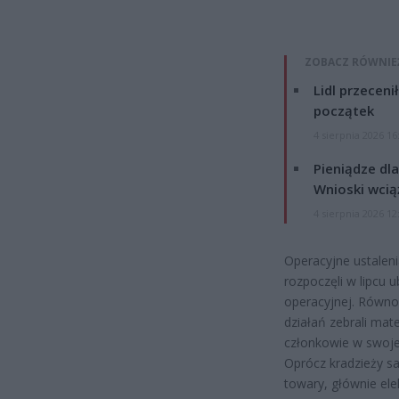
ZOBACZ RÓWNIE
Lidl przeceni
początek
4 sierpnia 2026 16
Pieniądze dla
Wnioski wcią
4 sierpnia 2026 12
Operacyjne ustaleni
rozpoczęli w lipcu 
operacyjnej. Równo
działań zebrali mate
członkowie w swojej
Oprócz kradzieży 
towary, głównie elek