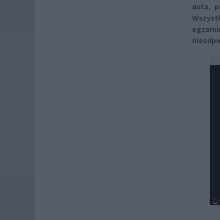
auta, 
Wszyst
egzami
nieodpo