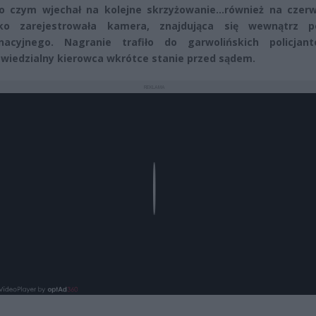
po czym wjechał na kolejne skrzyżowanie…również na czer
ko zarejestrowała kamera, znajdująca się wewnątrz p
nacyjnego. Nagranie trafiło do garwolińskich policjan
wiedzialny kierowca wkrótce stanie przed sądem.
REKLAMA
Play