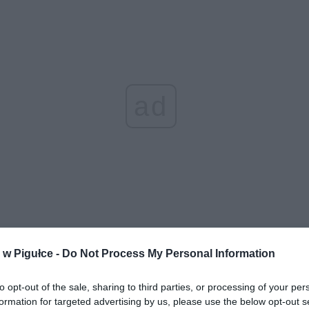
ad
aj nas do preferowanych źródeł w Google
Do
w Pigułce -
Do Not Process My Personal Information
acz
to opt-out of the sale, sharing to third parties, or processing of your per
formation for targeted advertising by us, please use the below opt-out s