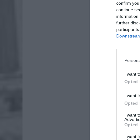
confirm you
continue se
information 
further disc
participants
Downstream 
Persona
I want t
Opted 
I want t
Opted 
I want 
Advertis
Opted 
0
I want t