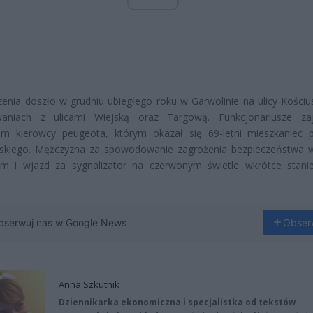
enia doszło w grudniu ubiegłego roku w Garwolinie na ulicy Kościus
waniach z ulicami Wiejską oraz Targową. Funkcjonariusze zaj
iem kierowcy peugeota, którym okazał się 69-letni mieszkaniec 
ńskiego. Mężczyzna za spowodowanie zagrożenia bezpieczeństwa 
m i wjazd za sygnalizator na czerwonym świetle wkrótce stani
bserwuj nas w Google News
Obser
Anna Szkutnik
Dziennikarka ekonomiczna i specjalistka od tekstów