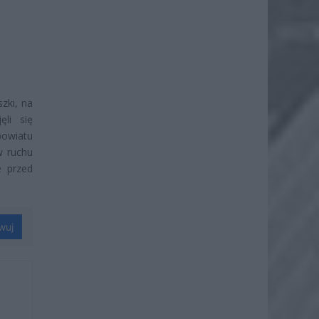
zki, na
ęli się
powiatu
w ruchu
e przed
wuj