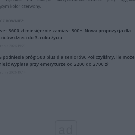
ącym kolor czerwony.
CZ RÓWNIEŻ:
et 3600 zł miesięcznie zamiast 800+. Nowa propozycja dla
ziców dzieci do 3. roku życia
erpnia 2026 19:29
 podniesie próg 500 plus dla seniorów. Policzyliśmy, ile może
ieść wypłata przy emeryturze od 2200 do 2700 zł
erpnia 2026 19:14
ad