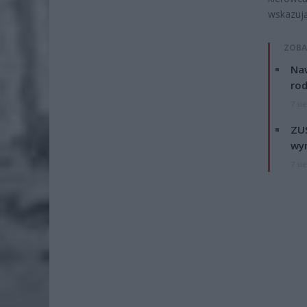
wskazuj
ZOBA
Naw
rod
7 si
ZUS
wyn
7 si