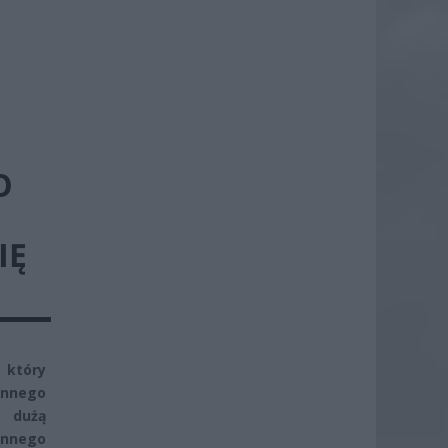
O
IĘ
 który
innego
z dużą
innego