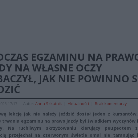
DCZAS EGZAMINU NA PRAW
ZDY NA WŁASNE OCZY
ACZYŁ, JAK NIE POWINNO S
DZIĆ
2023 17:17
|
Autor:
Anna Szkutnik
|
Aktualności
|
Brak komentarzy
wą lekcję jak nie należy jeździć dostał jeden z kursantów,
 trwania egzaminu na prawo jazdy był świadkiem wyczynów 
cy. Na ruchliwym skrzyżowaniu kierujący peugeotem 
cią przejechał na czerwonym świetle omal nie taranując 