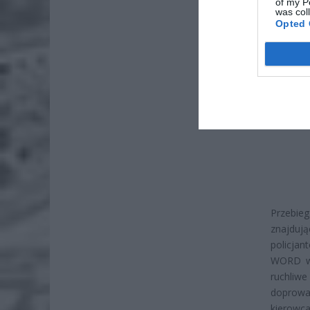
of my P
was col
Opted 
Przebie
znajdują
policjan
WORD w 
ruchliwe
doprowa
kierowc