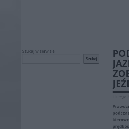
PO
Szukaj w serwisie
Szukaj
JA
ZOB
JEŹ
1 lutego 
Prawdzi
podczas
kierow
prędkoś