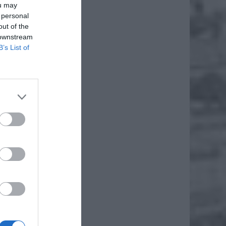
ou may
 personal
out of the
 downstream
B’s List of