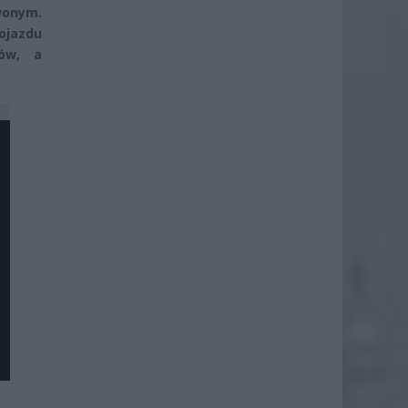
wonym.
ojazdu
tów, a