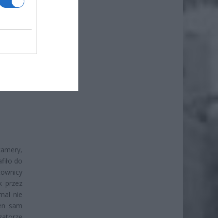
amery,
fiło do
cownicy
k przez
mal nie
ten sam
atorze