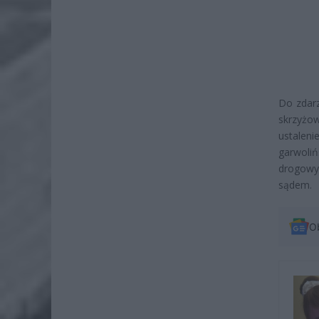
Do zdarz
skrzyżo
ustalen
garwoli
drogowy
sądem.
O