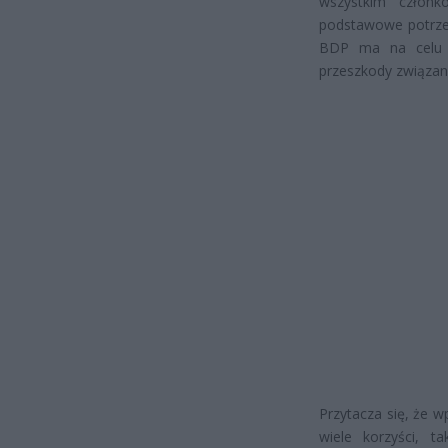
wszystkim członk
podstawowe potrzeby
BDP ma na celu za
przeszkody związan
Przytacza się, że 
wiele korzyści, t