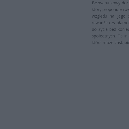
Bezwarunkowy dochó
który proponuje ró
względu na jego 
rewanże czy płatno
do życia bez konie
społecznych. Ta i
która może zastąpić