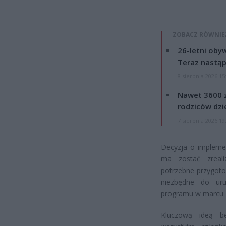
ZOBACZ RÓWNIE
26-letni obyw
Teraz nastąp
8 sierpnia 2026 15
Nawet 3600 z
rodziców dzie
7 sierpnia 2026 19
Decyzja o implemen
ma zostać zreal
potrzebne przygoto
niezbędne do uru
programu w marcu 2
Kluczową ideą b