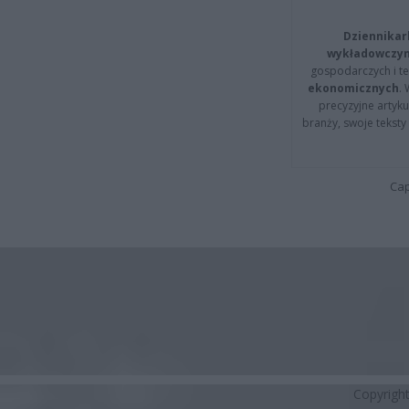
Dziennikar
wykładowczyn
gospodarczych i t
ekonomicznych
.
precyzyjne artyku
branży, swoje tekst
Cap
Copyrigh