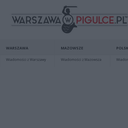
WARSZAWA
MAZOWSZE
POLSK
Wiadomości z Warszawy
Wiadomości z Mazowsza
Wiadomo