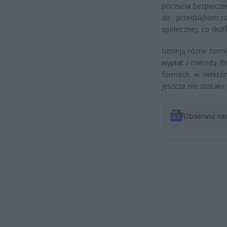
poczucia bezpiecze
do przedsiębiorc
społecznej, co sku
Istnieją różne fo
wypłat i metodą f
formach w niektór
jeszcze nie został
Obserwuj na