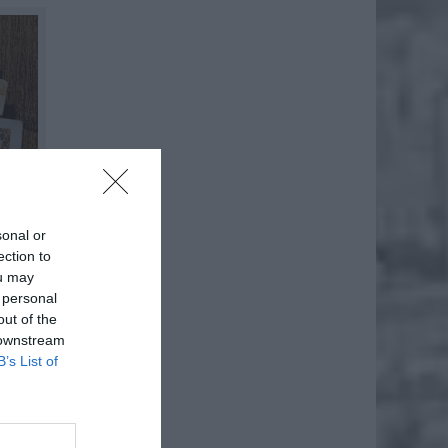
sonal or
ection to
ou may
 personal
out of the
 downstream
B’s List of
e przez