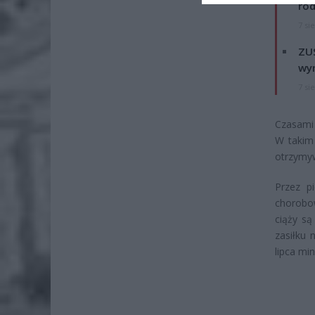
rod
7 si
ZUS
wyn
7 si
Czasami 
W takim 
otrzymyw
Przez p
chorobo
ciąży są
zasiłku
lipca mi