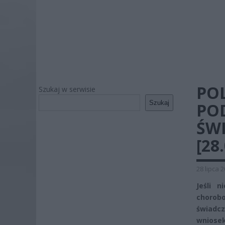
PO
Szukaj w serwisie
Szukaj
PO
ŚWI
[28
28 lipca 
Jeśli 
chorob
świadcz
wniosek