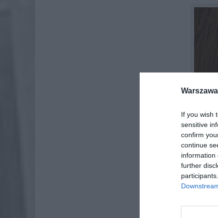
Warszawa 
If you wish 
sensitive in
confirm you
continue se
information 
further disc
participants
Downstream 
Początk