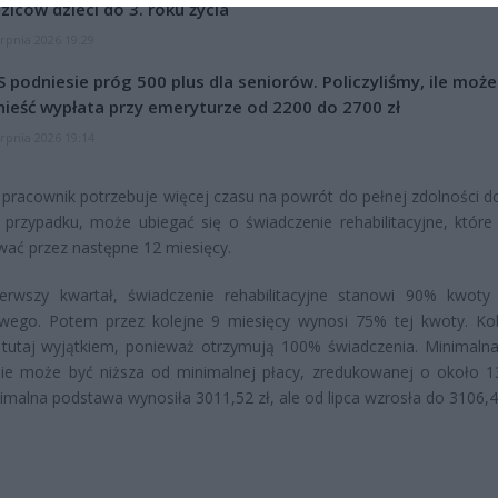
ziców dzieci do 3. roku życia
erpnia 2026 19:29
 podniesie próg 500 plus dla seniorów. Policzyliśmy, ile może
ieść wypłata przy emeryturze od 2200 do 2700 zł
erpnia 2026 19:14
pracownik potrzebuje więcej czasu na powrót do pełnej zdolności do
przypadku, może ubiegać się o świadczenie rehabilitacyjne, któr
ać przez następne 12 miesięcy.
ierwszy kwartał, świadczenie rehabilitacyjne stanowi 90% kwoty 
wego. Potem przez kolejne 9 miesięcy wynosi 75% tej kwoty. Ko
 tutaj wyjątkiem, ponieważ otrzymują 100% świadczenia. Minimaln
 nie może być niższa od minimalnej płacy, zredukowanej o około 
nimalna podstawa wynosiła 3011,52 zł, ale od lipca wzrosła do 3106,44