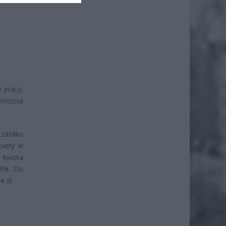
 pracy.
e można
zasiłku
biety w
a kwota
13%. Do
 zł.