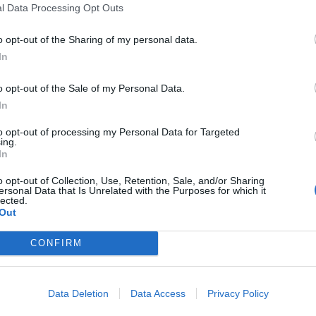
cę przez 33 dni. Po tym czasie zasiłek chorobowy jest płatny pr
l Data Processing Opt Outs
 dni, lub 270 dni w przypadku diagnoz takich jak gruźlica czy ciąża.
o opt-out of the Sharing of my personal data.
In
o opt-out of the Sale of my Personal Data.
In
to opt-out of processing my Personal Data for Targeted
ad
ing.
In
o opt-out of Collection, Use, Retention, Sale, and/or Sharing
ersonal Data that Is Unrelated with the Purposes for which it
lected.
Out
CONFIRM
CZ RÓWNIEŻ:
Data Deletion
Data Access
Privacy Policy
et 3600 zł miesięcznie zamiast 800+. Nowa propozycja dla