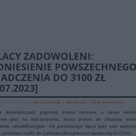
LACY ZADOWOLENI:
DNIESIENIE POWSZECHNEG
ADCZENIA DO 3100 ZŁ
.07.2023]
2023 09:57
|
Autor:
Anna Szkutnik
|
Aktualności
|
Brak komentarzy
nie doświadczasz poprawy stanu zdrowia, a twoje świad
owe jest na wyczerpaniu, masz prawo do złożenia wni
enie rehabilitacyjne. Od pierwszego lipca jest ono wyższe
 powinien trafić do Zakładu Ubezpieczeń Społecznych (ZUS).