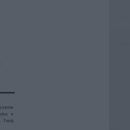
O
czenie
osku o
. Twój