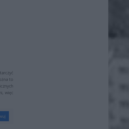
arczyć
ożna to
icznych
i, więc
wuj