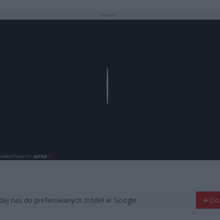
REKLAMA
Play
aj nas do preferowanych źródeł w Google
Do