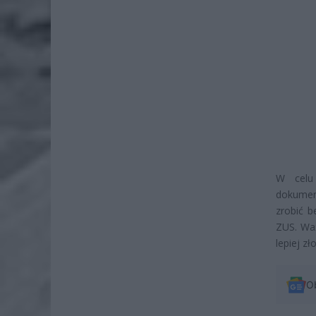
W celu 
dokumen
zrobić b
ZUS. Waż
lepiej z
O