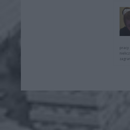
pracy 
nielic
zagra