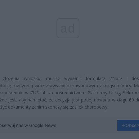
ad
złożenia wniosku, musisz wypełnić formularz ZNp-7 i dost
tację medyczną wraz z wywiadem zawodowym z miejsca pracy. M
ezpośrednio w ZUS lub za pośrednictwem Platformy Usług Elektron
ne jest, aby pamiętać, że decyzja jest podejmowana w ciągu 60 dn
łożyć dokumenty zanim skończy się zasiłek chorobowy.
bserwuj nas w Google News
Obser