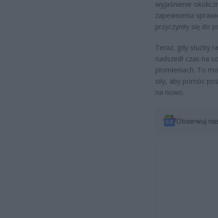
wyjaśnienie okolicz
zapewnienia sprawie
przyczyniły się do p
Teraz, gdy służby 
nadszedł czas na sol
płomieniach. To m
siły, aby pomóc po
na nowo.
Obserwuj na