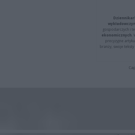
Dziennikar
wykładowczyn
gospodarczych i t
ekonomicznych
.
precyzyjne artyku
branży, swoje tekst
Cap