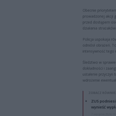
Obecnie priorytetem
prowadzonej akcji 
przed dostępem osó
działania strażaków 
Policja uspokaja ró
odniósł obrażeń. T
intensywność tego 
Śledztwo w sprawie
dokładności i zaang
ustalenie przyczyn t
wdrożenie ewentual
ZOBACZ RÓWNIE
ZUS podniesie
wynieść wypł
7 sierpnia 2026 19