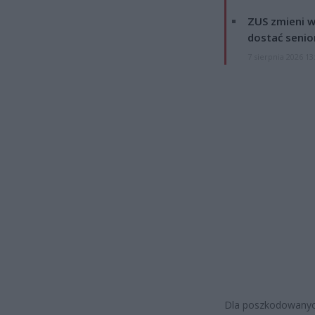
ZUS zmieni w
dostać senio
7 sierpnia 2026 13
Dla poszkodowanych 