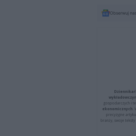
Obserwuj na
Dziennikar
wykładowczyn
gospodarczych i t
ekonomicznych
.
precyzyjne artyku
branży, swoje tekst