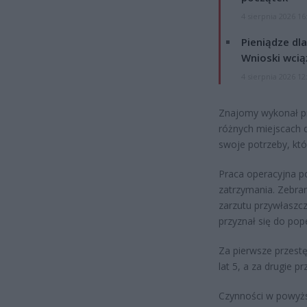
4 sierpnia 2026 16
Pieniądze dla
Wnioski wcią
4 sierpnia 2026 12
Znajomy wykonał pro
różnych miejscach
swoje potrzeby, któ
Praca operacyjna p
zatrzymania. Zebra
zarzutu przywłaszc
przyznał się do pop
Za pierwsze przest
lat 5, a za drugie p
Czynności w powyżs