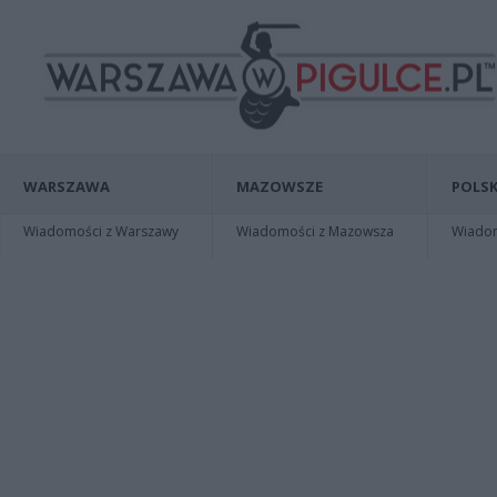
WARSZAWA
MAZOWSZE
POLSK
Wiadomości z Warszawy
Wiadomości z Mazowsza
Wiadomo