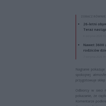
ZOBACZ RÓWNIE
26-letni obyw
Teraz nastąp
8 sierpnia 2026 15
Nawet 3600 z
rodziców dzie
7 sierpnia 2026 19
Nagranie pokazuje 
spokojnej atmosfe
przygotowuje sklep 
Odbiorcy w sieci 
pokazanie, że cię
Komentarze podkreśl