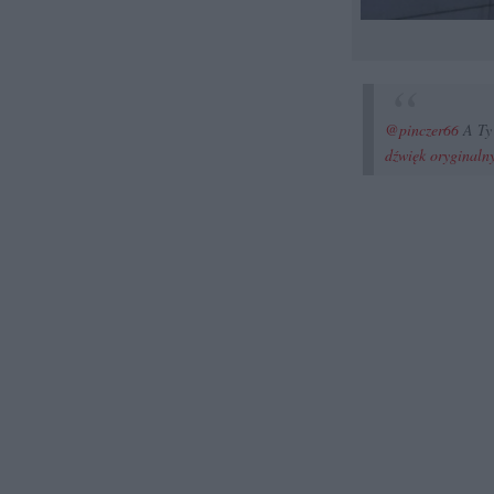
@pinczer66
A Ty 
dźwięk oryginaln