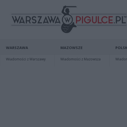
WARSZAWA
MAZOWSZE
POLSK
Wiadomości z Warszawy
Wiadomości z Mazowsza
Wiadomo