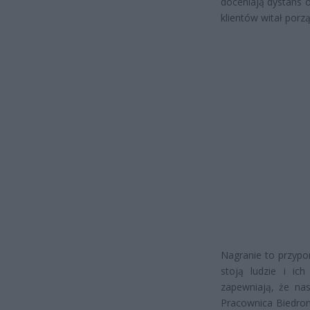
doceniają dystans 
klientów witał porzą
Nagranie to przypo
stoją ludzie i ic
zapewniają, że na
Pracownica Biedronk