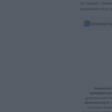
się okazuje, równi
nastawienie może p
Obserwuj na
Dziennikar
wykładowczyn
gospodarczych i t
ekonomicznych
.
precyzyjne artyku