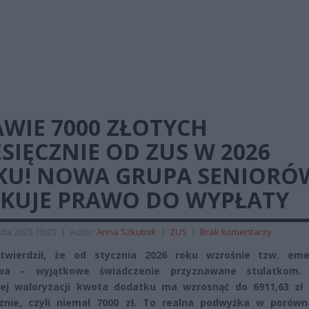
WIE 7000 ZŁOTYCH
SIĘCZNIE OD ZUS W 2026
KU! NOWA GRUPA SENIORÓ
SKUJE PRAWO DO WYPŁATY
ada 2025 10:23
|
Autor:
Anna Szkutnik
|
ZUS
|
Brak komentarzy
twierdził, że od stycznia 2026 roku wzrośnie tzw. eme
wa – wyjątkowe świadczenie przyznawane stulatkom. 
ej waloryzacji kwota dodatku ma wzrosnąć do 6911,63 zł 
znie, czyli niemal 7000 zł. To realna podwyżka w porówn