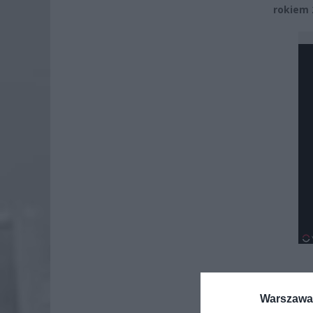
rokiem 
Warszawa 
Dod