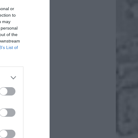
sonal or
ection to
ou may
 personal
out of the
 downstream
B’s List of