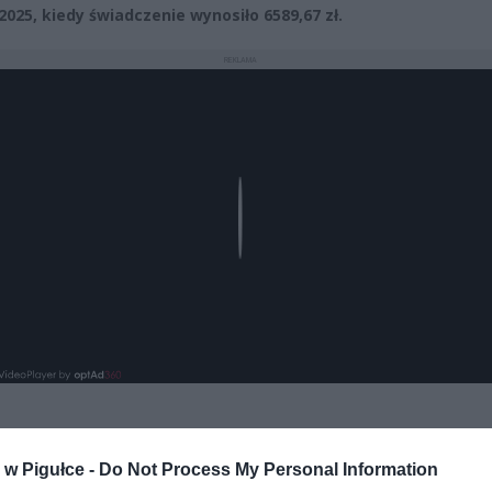
2025, kiedy świadczenie wynosiło 6589,67 zł.
REKLAMA
Play
w Pigułce -
Do Not Process My Personal Information
aj nas do preferowanych źródeł w Google
Do