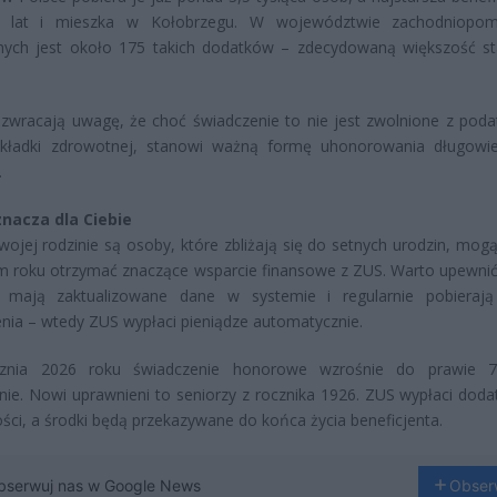
lat i mieszka w Kołobrzegu. W województwie zachodniopom
nych jest około 175 takich dodatków – zdecydowaną większość s
 zwracają uwagę, że choć świadczenie to nie jest zwolnione z poda
składki zdrowotnej, stanowi ważną formę uhonorowania długowi
.
znacza dla Ciebie
Twojej rodzinie są osoby, które zbliżają się do setnych urodzin, mog
m roku otrzymać znaczące wsparcie finansowe z ZUS. Warto upewnić 
y mają zaktualizowane dane w systemie i regularnie pobieraj
nia – wtedy ZUS wypłaci pieniądze automatycznie.
znia 2026 roku świadczenie honorowe wzrośnie do prawie 7
nie. Nowi uprawnieni to seniorzy z rocznika 1926. ZUS wypłaci doda
ści, a środki będą przekazywane do końca życia beneficjenta.
bserwuj nas w Google News
Obser