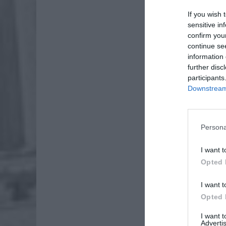
If you wish 
sensitive in
confirm you
continue se
information 
further disc
participants
Downstream 
Persona
I want t
Opted 
I want t
Opted 
I want 
Advertis