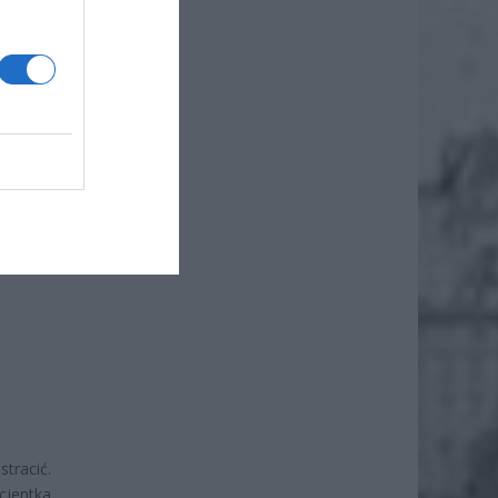
 w 2026
e
– bez
b rentę
tracić.
cjentka