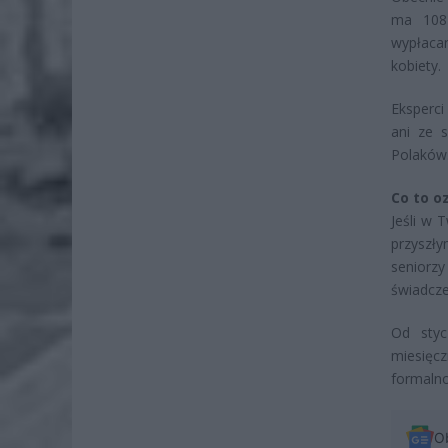
ma 108 
wypłaca
kobiety.
Eksperci
ani ze 
Polaków
Co to o
Jeśli w 
przyszły
seniorz
świadcze
Od styc
miesięcz
formalno
O