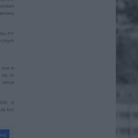
orskim
tanowią
tku PIT
ecznych
ą one w
się, że
ą swoje
000 zł
tek bez
wuj