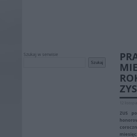
PRA
Szukaj w serwisie
Szukaj
MIE
RO
ZY
12 listop
ZUS po
honoro
coroczn
miesięc