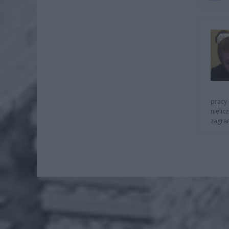
pracy 
nielic
zagra