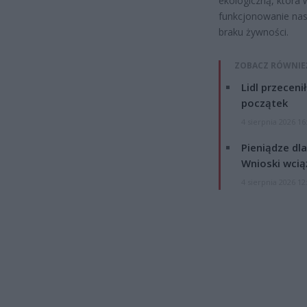
ekologiczną, która
funkcjonowanie nas
braku żywności.
ZOBACZ RÓWNIE
Lidl przeceni
początek
4 sierpnia 2026 16
Pieniądze dla
Wnioski wcią
4 sierpnia 2026 12