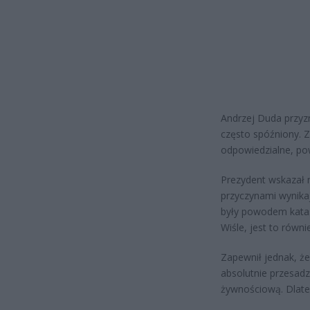
Andrzej Duda przyzn
często spóźniony. Z
odpowiedzialne, po
Prezydent wskazał 
przyczynami wynikaj
były powodem katast
Wiśle, jest to równi
Zapewnił jednak, że
absolutnie przesad
żywnościową. Dlate