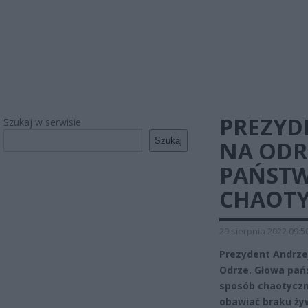
PREZYD
Szukaj w serwisie
Szukaj
NA ODRZ
PAŃSTW
CHAOTY
29 sierpnia 2022 09:5
Prezydent Andrzej
Odrze. Głowa pań
sposób chaotyczny
obawiać braku ży