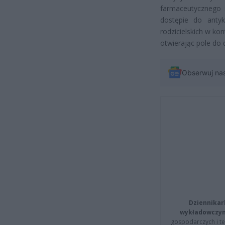
farmaceutycznego 
dostępie do anty
rodzicielskich w ko
otwierając pole do 
Obserwuj na
Dziennikar
wykładowczyn
gospodarczych i t