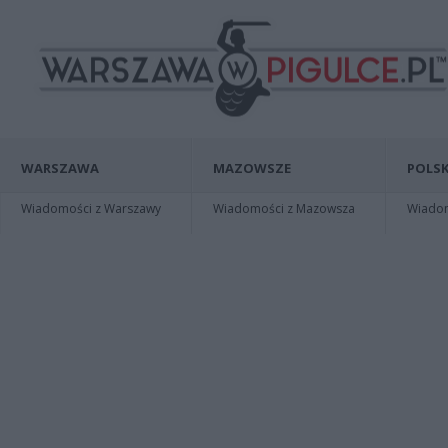
WARSZAWA
MAZOWSZE
POLSK
Wiadomości z Warszawy
Wiadomości z Mazowsza
Wiadomo