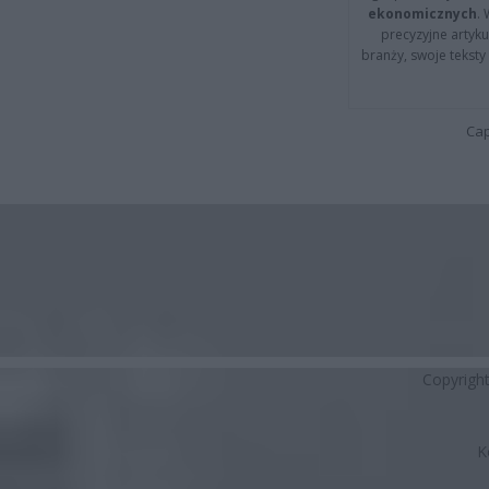
ekonomicznych
.
precyzyjne artyku
branży, swoje tekst
Cap
Copyrigh
K