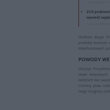
7 sierpnia 2026 19
ZUS podniesie
wynieść wypł
7 sierpnia 2026 19
Skutkiem decyzji P
produkty lecznicze,
dotychczasowych za
POWODY WE
Decyzja Prezydent
obaw związanych 
nieletnich bez wie
ochrony praw rodzi
niego mogłoby zosta