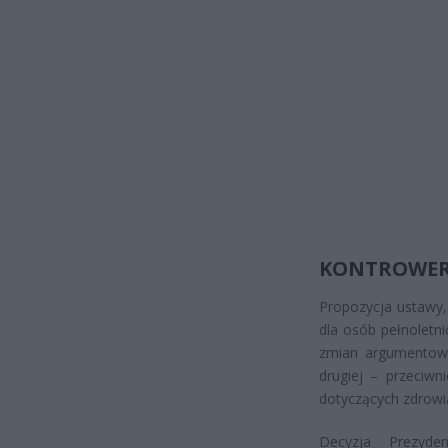
KONTROWER
Propozycja ustawy, 
dla osób pełnoletni
zmian argumentowal
drugiej – przeciwn
dotyczących zdrowia
Decyzja Prezyd