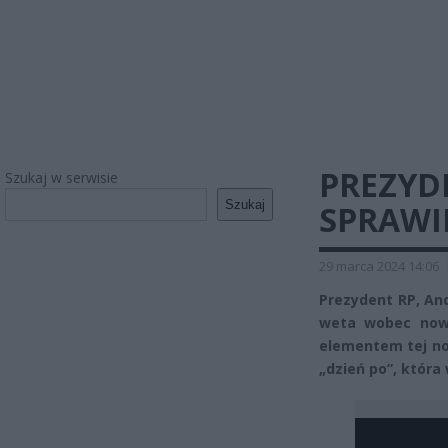
PREZYD
Szukaj w serwisie
Szukaj
SPRAWIE
29 marca 2024 14:06
Prezydent RP, An
weta wobec nowe
elementem tej now
„dzień po”, która