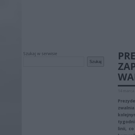
PR
Szukaj w serwisie
Szukaj
ZA
WA
14 marca 
Prezyde
zwalnia
kolejn
tygodni
linii, 