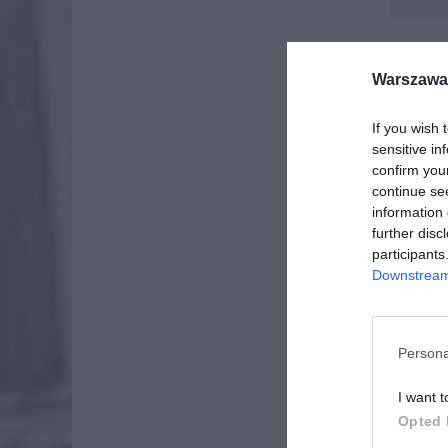
Warszawa 
If you wish 
sensitive in
confirm you
continue se
information 
further disc
participants
Downstream 
Persona
I want t
Opted 