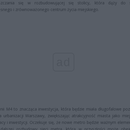
szczania się w rozbudowującej się stolicy, która dąży do s
snego i zrównoważonego centrum życia miejskiego.
ad
linii M4 to znacząca inwestycja, która będzie miała długofalowe po
la urbanizacji Warszawy, zwiększając atrakcyjność miasta jako mie
racy i inwestycji. Oczekuje się, że nowe metro będzie ważnym elem
 dalszej rozbudowy sieci metra, która w przyszłości może ob