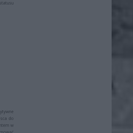
tatusu
zytywne
jsca do
entem w
ejmować