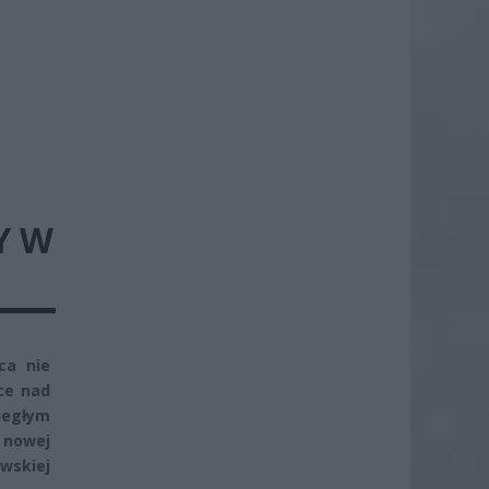
Y W
ca nie
ce nad
iegłym
 nowej
wskiej