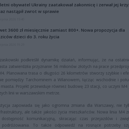
letni obywatel Ukrainy zaatakował zakonnicę i zerwał jej krzy
az nastąpił zwrot w sprawie
erpnia 2026 15:40
et 3600 zł miesięcznie zamiast 800+. Nowa propozycja dla
ziców dzieci do 3. roku życia
erpnia 2026 19:29
zaskowski podkreślił dynamikę działań, informując, że na ostatnie
sta zatwierdziła przyznanie 56 milionów złotych na prace przedpro
i M4. Planowana trasa o długości 26 kilometrów stworzy szybkie i ef
nie pomiędzy Tarchominem a Wilanowem, łącząc wschodnie i poł
e miasta. Projekt przewiduje również budowę 23 stacji, co uczyni M4 
zych linii w warszawskim metrze.
stycja zapowiada się jako ogromna zmiana dla Warszawy, nie ty
frastruktury, ale także jakości życia mieszkańców. Nowa linia M4 z
 dostępność komunikacyjną, skracając czas przejazdów i zwię
 podróżowania. To także odpowiedź na rosnące potrzeby szy