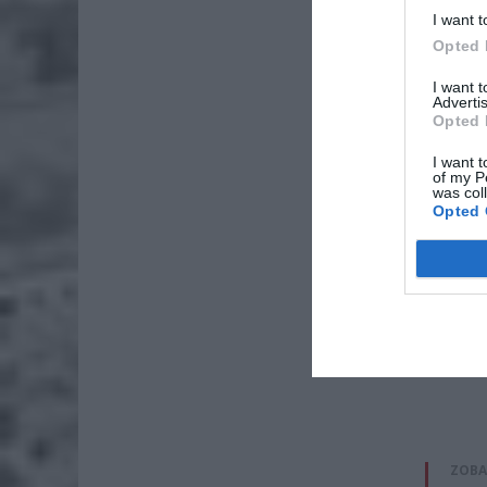
I want t
Opted 
I want 
Advertis
Opted 
I want t
of my P
was col
Opted 
ZOBA