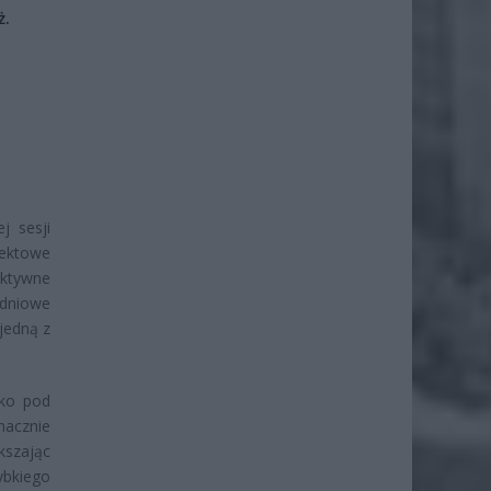
ż.
j sesji
jektowe
ektywne
udniowe
jedną z
lko pod
nacznie
kszając
bkiego