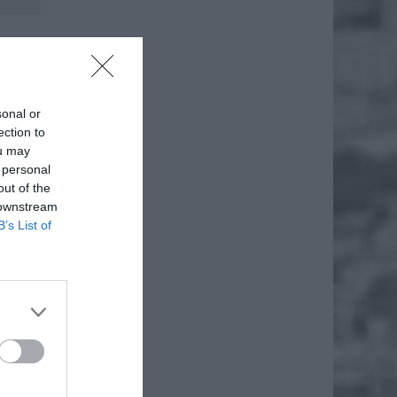
sonal or
ection to
ou may
 personal
out of the
 downstream
B’s List of