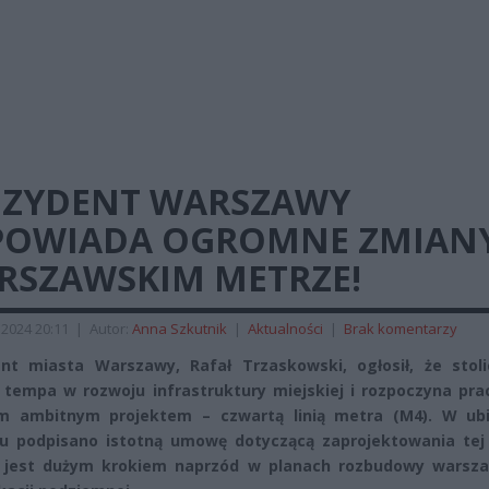
EZYDENT WARSZAWY
POWIADA OGROMNE ZMIAN
RSZAWSKIM METRZE!
2024 20:11
|
Autor:
Anna Szkutnik
|
Aktualności
|
Brak komentarzy
nt miasta Warszawy, Rafał Trzaskowski, ogłosił, że stoli
 tempa w rozwoju infrastruktury miejskiej i rozpoczyna pra
ym ambitnym projektem – czwartą linią metra (M4). W ub
u podpisano istotną umowę dotyczącą zaprojektowania tej
co jest dużym krokiem naprzód w planach rozbudowy warsza