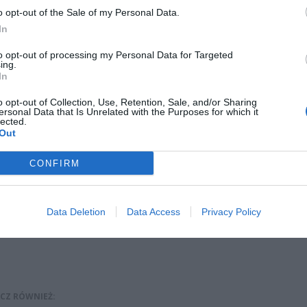
o opt-out of the Sale of my Personal Data.
In
to opt-out of processing my Personal Data for Targeted
ing.
In
o opt-out of Collection, Use, Retention, Sale, and/or Sharing
ersonal Data that Is Unrelated with the Purposes for which it
lected.
Out
ad
CONFIRM
Data Deletion
Data Access
Privacy Policy
CZ RÓWNIEŻ: