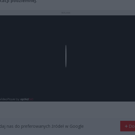
acji podziemnej.
REKLAMA
Play
aj nas do preferowanych źródeł w Google
Do