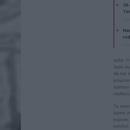
26-
Ter
8 si
Naw
rod
7 si
Rafał Tr
Rada Mia
dla lini
połącze
dzielnic
najdłużs
Ta inwe
kątem in
poprawi
komfort