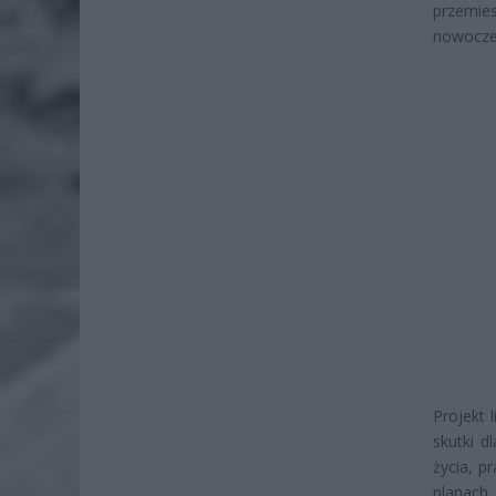
przemie
nowocze
Projekt 
skutki d
życia, p
planach