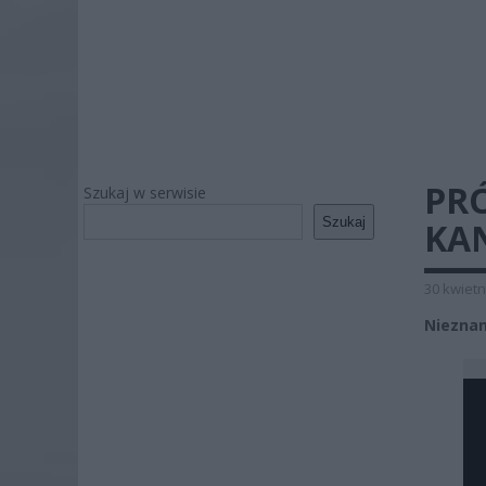
PR
Szukaj w serwisie
Szukaj
KA
30 kwietn
Nieznan