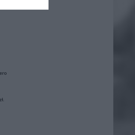
iero
ł.