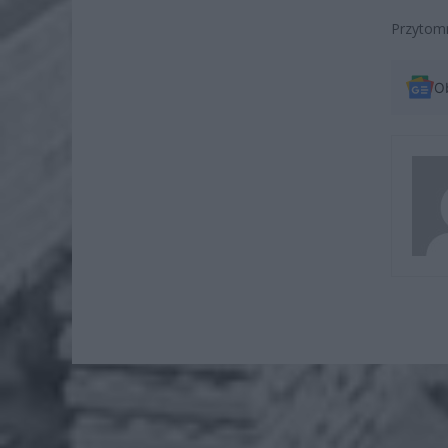
Przytomn
O