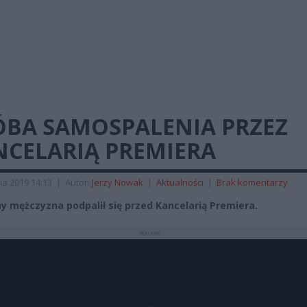
ÓBA SAMOSPALENIA PRZEZ
NCELARIĄ PREMIERA
ia 2019 14:13
|
Autor:
Jerzy Nowak
|
Aktualności
|
Brak komentarzy
y mężczyzna podpalił się przed Kancelarią Premiera.
REKLAMA