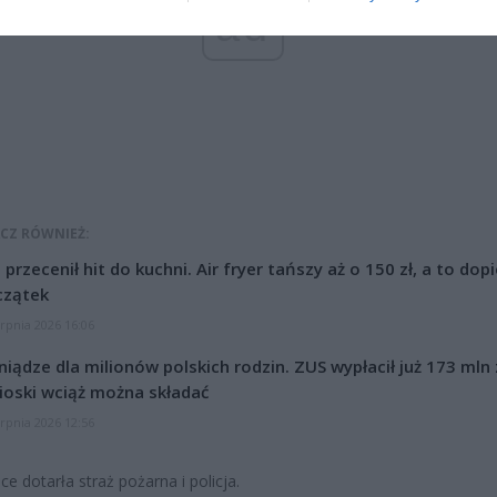
ad
CZ RÓWNIEŻ:
l przecenił hit do kuchni. Air fryer tańszy aż o 150 zł, a to dop
czątek
erpnia 2026 16:06
niądze dla milionów polskich rodzin. ZUS wypłacił już 173 mln z
oski wciąż można składać
erpnia 2026 12:56
ce dotarła straż pożarna i policja.