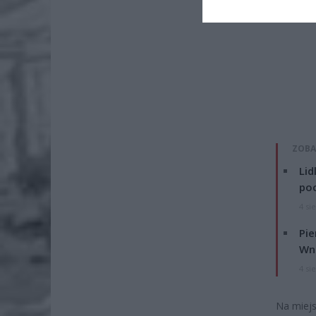
ZOBA
Lid
po
4 si
Pie
Wni
4 si
Na miejs