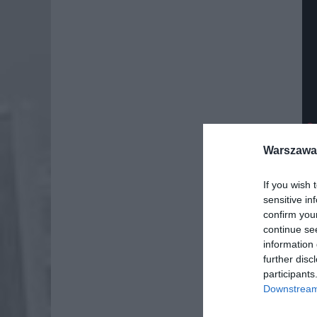
Warszawa 
If you wish 
Dod
sensitive in
confirm you
continue se
information 
further disc
participants
Downstream 