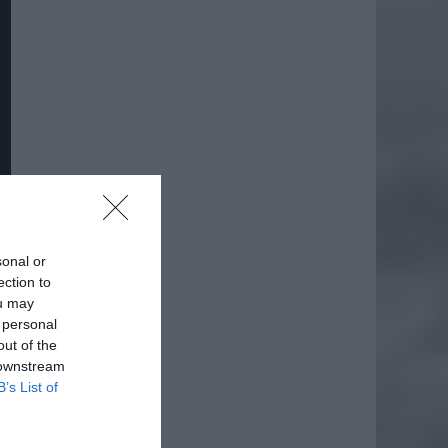
sonal or
daj
ection to
ou may
 personal
out of the
 downstream
B’s List of