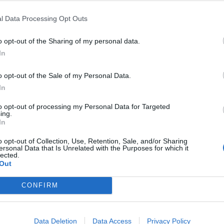
l Data Processing Opt Outs
o opt-out of the Sharing of my personal data.
In
o opt-out of the Sale of my Personal Data.
In
Fot. Czytelniczka Sylwia
to opt-out of processing my Personal Data for Targeted
ing.
In
dii doszło przed siedzibą KPRM w al. Ujazdowskich w Warszawie.
o opt-out of Collection, Use, Retention, Sale, and/or Sharing
o mężczyznę ugasili pracownicy.
ersonal Data that Is Unrelated with the Purposes for which it
lected.
Out
CONFIRM
Data Deletion
Data Access
Privacy Policy