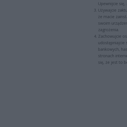
Upewnijcie się,
Używajcie zakt
że macie zains
swoim urządzen
zagrożenia.
Zachowujcie os
udostępniajcie 
bankowych, hasł
stronach intern
się, że jest to 