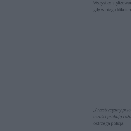
Wszystko stylizowan
gdy w niego klikni
„Przestrzegamy prze
oszuści próbują roż
ostrzega policja.