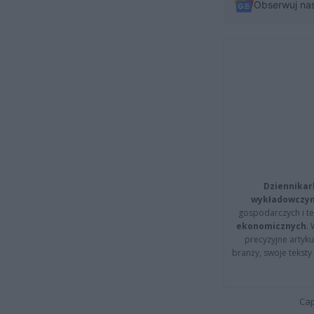
Obserwuj na
Dziennikar
wykładowczyn
gospodarczych i t
ekonomicznych
.
precyzyjne artyku
branży, swoje tekst
Cap