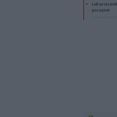
Lidl przeceni
początek
4 sierpnia 2026 16