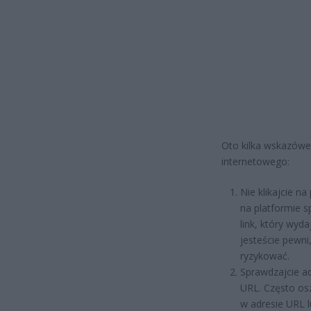
Oto kilka wskazów
internetowego:
Nie klikajcie n
na platformie s
link, który wyda
jesteście pewni,
ryzykować.
Sprawdzajcie ad
URL. Często osz
w adresie URL 