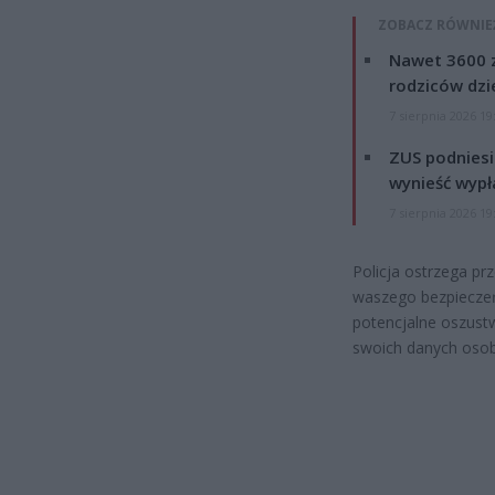
ZOBACZ RÓWNIE
Nawet 3600 z
rodziców dzie
7 sierpnia 2026 19
ZUS podniesie
wynieść wypł
7 sierpnia 2026 19
Policja ostrzega pr
waszego bezpieczeńs
potencjalne oszustwo
swoich danych oso