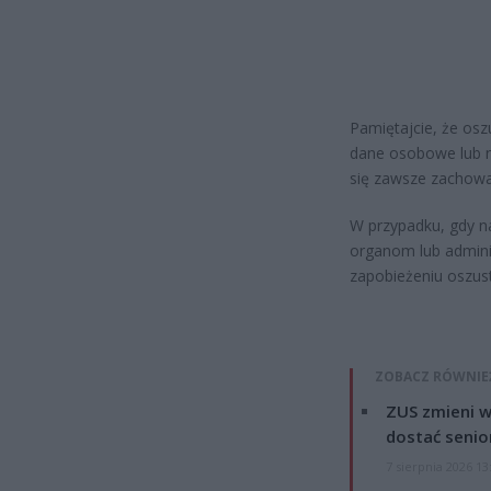
Pamiętajcie, że os
dane osobowe lub na
się zawsze zachowa
W przypadku, gdy na
organom lub admini
zapobieżeniu oszu
ZOBACZ RÓWNIE
ZUS zmieni w
dostać senio
7 sierpnia 2026 13