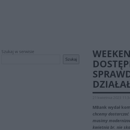
WEEKE
Szukaj w serwisie
Szukaj
DOSTĘP
SPRAWDŹ
DZIAŁA
21 kwietnia 2023 11:3
MBank wydał komu
chcemy dostarczać 
musimy modernizowa
kwietnia br. nie sk