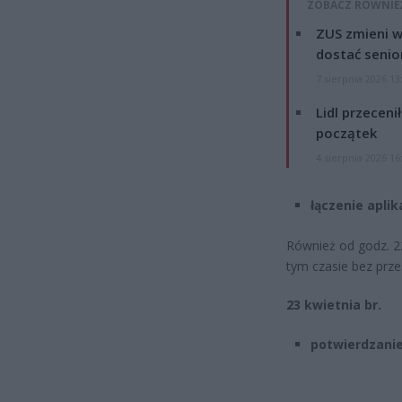
ZOBACZ RÓWNIE
ZUS zmieni w
dostać senio
7 sierpnia 2026 13
Lidl przeceni
początek
4 sierpnia 2026 16
łączenie aplik
Również od godz. 22
tym czasie bez prze
23 kwietnia br.
potwierdzanie