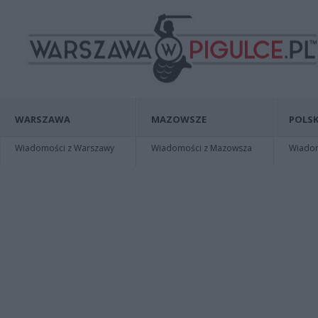
WARSZAWA
MAZOWSZE
POLSK
Wiadomości z Warszawy
Wiadomości z Mazowsza
Wiadomo