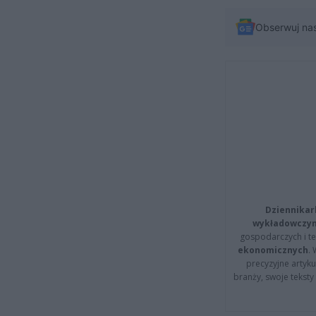
Obserwuj na
Dziennikar
wykładowczyn
gospodarczych i t
ekonomicznych
.
precyzyjne artyku
branży, swoje tekst