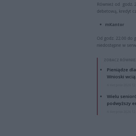
Również od godz. 2.
debetową, kredyt cz
mKantor
Od godz. 22.00 do g
niedostępne w serwi
ZOBACZ RÓWNIE
Pieniądze dla
Wnioski wcią
4 sierpnia 2026 12
Wielu senior
podwyższy e
4 sierpnia 2026 12