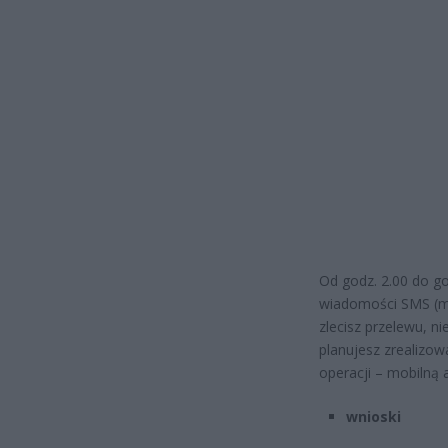
Od godz. 2.00 do go
wiadomości SMS (m.
zlecisz przelewu, ni
planujesz zrealizow
operacji – mobilną 
wnioski