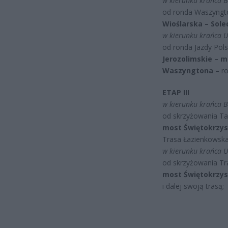
w kierunku krańca B
od ronda Waszyngt
Wioślarska – Sole
w kierunku krańca U
od ronda Jazdy Pols
Jerozolimskie – m
Waszyngtona
– ro
ETAP III
w kierunku krańca B
od skrzyżowania T
most Świętokrzysk
Trasa Łazienkowska 
w kierunku krańca U
od skrzyżowania Tr
most Świętokrzysk
i dalej swoją trasą;