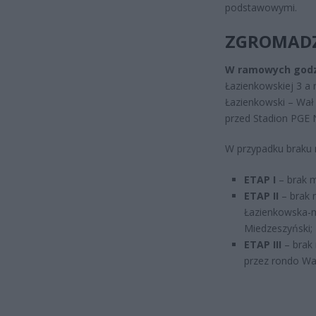
podstawowymi.
ZGROMADZ
W ramowych godz.
Łazienkowskiej 3 a 
Łazienkowski – Wał
przed Stadion PGE
W przypadku braku m
ETAP I
– brak m
ETAP II
– brak m
Łazienkowska-m
Miedzeszyński;
ETAP III
– brak 
przez rondo Wa