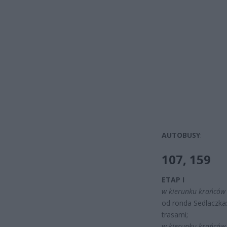
AUTOBUSY
:
107
, 159
ETAP I
w kierunku krańców E
od ronda Sedlaczka
trasami;
w kierunku krańców 