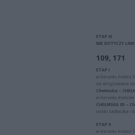
ETAP III
NIE DOTYCZY LINII 
109
, 171
ETAP I
w kierunku krańca T
od skrzyżowania So
Chełmska – CHEŁ
w kierunku krańców 
CHEŁMSKA 05 – Ch
rondo Sedlaczka i d
ETAP II
w kierunku krańca T