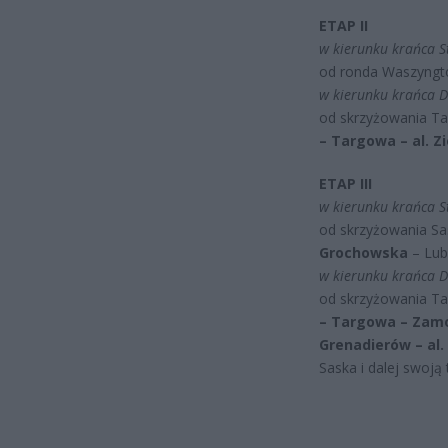
ETAP II
w kierunku krańca S
od ronda Waszyngt
w kierunku krańca D
od skrzyżowania T
– Targowa – al. Z
ETAP III
w kierunku krańca S
od skrzyżowania S
Grochowska
– Lube
w kierunku krańca D
od skrzyżowania T
– Targowa – Zamo
Grenadierów – al
Saska i dalej swoją 