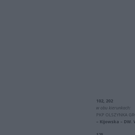
102, 202
w obu kierunkach:
PKP OLSZYNKA GR
– Kijowska – DW.
125