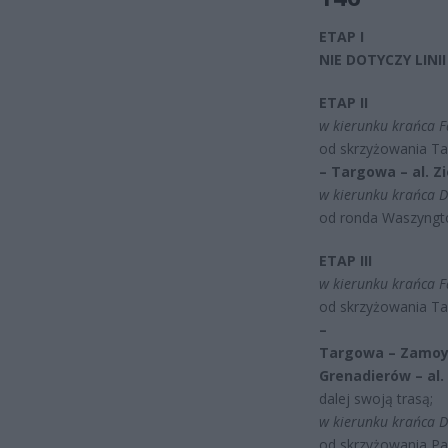
ETAP I
NIE DOTYCZY LINII
ETAP II
w kierunku krańca F
od skrzyżowania T
– Targowa – al. Z
w kierunku krańca D
od ronda Waszyngt
ETAP III
w kierunku krańca F
od skrzyżowania T
–
Targowa – Zamoys
Grenadierów – al
dalej swoją trasą;
w kierunku krańca D
od skrzyżowania Pa