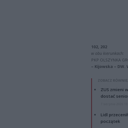
102, 202
w obu kierunkach:
PKP OLSZYNKA GR
– Kijowska – DW.
ZOBACZ RÓWNIE
ZUS zmieni w
dostać senio
7 sierpnia 2026 13
Lidl przeceni
początek