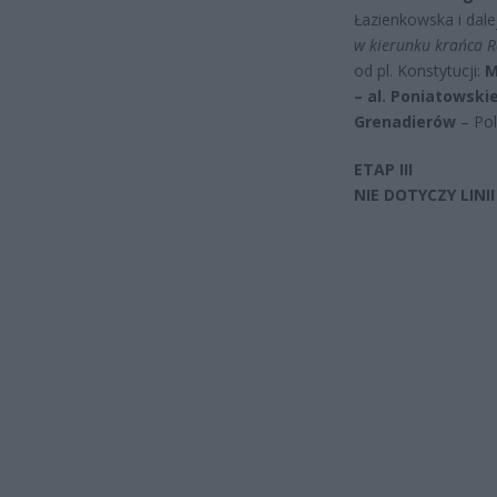
Łazienkowska i dale
w kierunku krańca R
od pl. Konstytucji:
M
– al. Poniatowski
Grenadierów
– Pol
ETAP III
NIE DOTYCZY LINII