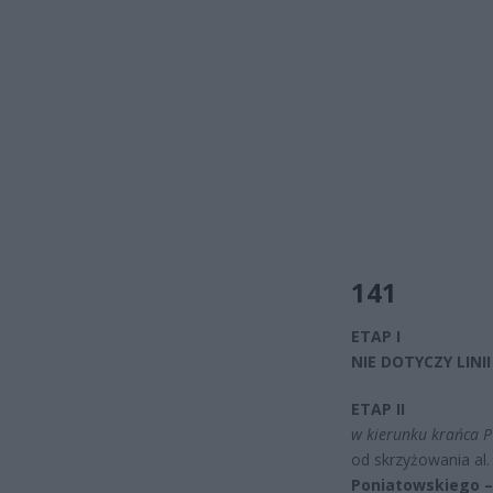
141
ETAP I
NIE DOTYCZY LINII
ETAP II
w kierunku krańca P
od skrzyżowania al
Poniatowskiego –