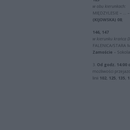
w obu kierunkach:
MIĘDZYLESIE – … 
(KIJOWSKA) 08
;
146, 147
w kierunku krańca D
FALENICA/STARA M
Zamoście
– Sokol
3.
Od godz. 14:00 
możliwości przejaz
linii
102
,
125
,
135
,
1