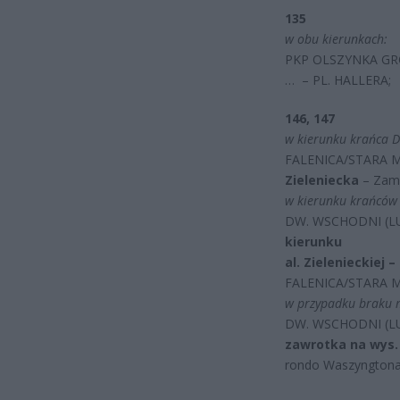
135
w obu kierunkach:
PKP OLSZYNKA GR
… – PL. HALLERA;
146, 147
w kierunku krańca D
FALENICA/STARA M
Zieleniecka
– Zam
w kierunku krańców 
DW. WSCHODNI (LU
kierunku
al. Zielenieckiej 
FALENICA/STARA M
w przypadku braku mo
DW. WSCHODNI (LU
zawrotka na wys. 
rondo Waszyngton