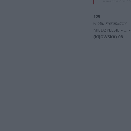
4 sierpnia 2026 16
125
w obu kierunkach:
MIĘDZYLESIE – … 
(KIJOWSKA) 08
;