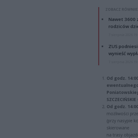
ZOBACZ RÓWNIE
Nawet 3600 z
rodziców dzie
7 sierpnia 2026 19
ZUS podniesie
wynieść wypł
7 sierpnia 2026 19
Od godz. 14:0
ewentualnego
Poniatowskie
SZCZECIŃSKIE
Od godz. 14:0
możliwości prz
(przy nasypie k
skierowane
na trasy objaz