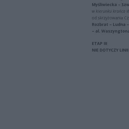
Myśliwiecka – Sz
w kierunku krańca W
od skrzyżowania C
Rozbrat – Ludna 
– al. Waszyngton
ETAP III
NIE DOTYCZY LINII