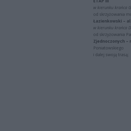
ETAP III
w kierunku krańca 
od skrzyżowania mo
Łazienkowski – a
w kierunku krańca D
od skrzyżowania Pa
Zjednoczonych – 
Poniatowskiego
i dalej swoją trasą;