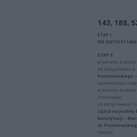
143, 188,
5
ETAP I
NIE DOTYCZY LINII 
ETAP II
w kierunku krańców 
od skrzyżowania al
Poniatowskiego –
Łazienkowska i dale
w kierunku krańców
Grochowska:
od skrzyżowania Tra
(zjazd na jezdnię
Konstytucji – Mar
al. Poniatowskie
trasami;