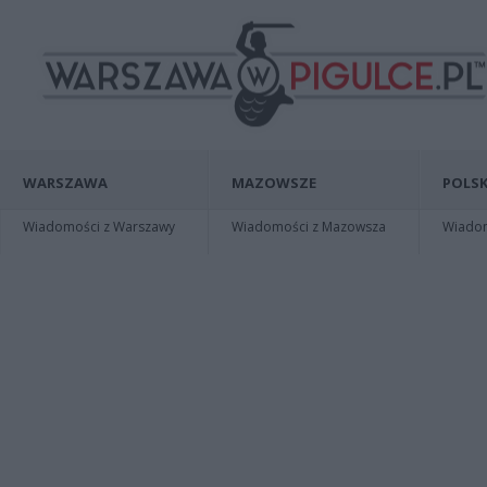
WARSZAWA
MAZOWSZE
POLSK
Wiadomości z Warszawy
Wiadomości z Mazowsza
Wiadomo