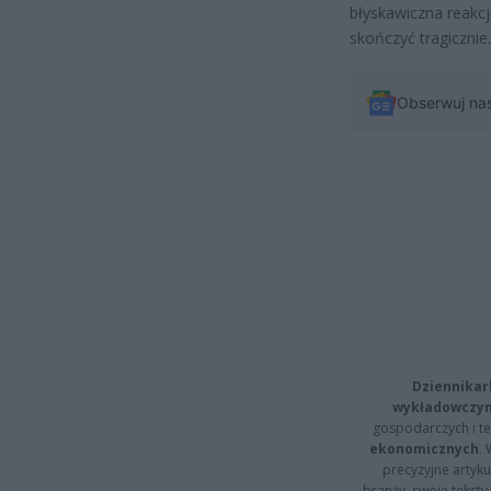
błyskawiczna reakcj
skończyć tragicznie.
Obserwuj na
Dziennikar
wykładowczyn
gospodarczych i t
ekonomicznych
.
precyzyjne artyku
branży, swoje tekst