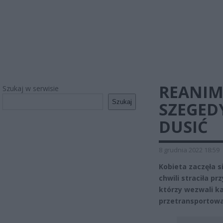
REANIM
Szukaj w serwisie
Szukaj
SZEGEDY
DUSIĆ
8 grudnia 2022 18:59
Kobieta zaczęła si
chwili straciła pr
którzy wezwali ka
przetransportowa