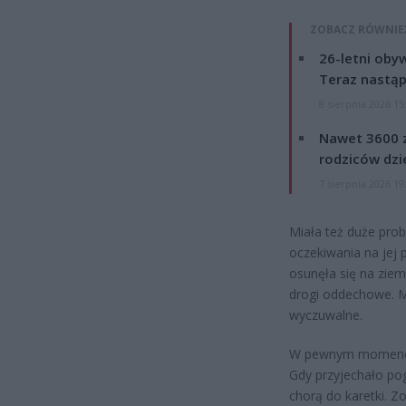
ZOBACZ RÓWNIE
26-letni obyw
Teraz nastąp
8 sierpnia 2026 15
Nawet 3600 z
rodziców dzie
7 sierpnia 2026 19
Miała też duże prob
oczekiwania na jej p
osunęła się na ziemi
drogi oddechowe. Mi
wyczuwalne.
W pewnym momencie 
Gdy przyjechało po
chorą do karetki. Z